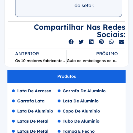
do setor.
Compartilhar Nas Redes
Sociais:
ANTERIOR
PRÓXIMO
Os 10 maiores fabricantes de latas de alumínio para bebidas do mundo (Guia de 2026)
Guia de embalagens de xampu seco em aerossol: válvulas, atuadores, latas de aerossol e controle de pó.
Produtos
Lata De Aerossol
Garrafa De Alumínio
Garrafa Lata
Lata De Alumínio
Lata De Alumínio
Copo De Alumínio
Latas De Metal
Tubo De Alumínio
Latas De Metal
Tampa E Fecho