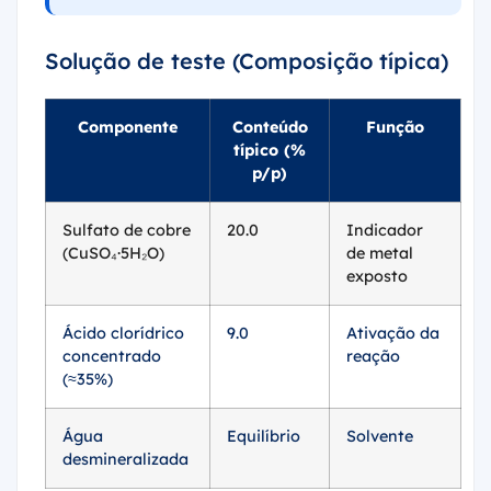
Solução de teste (Composição típica)
Componente
Conteúdo
Função
típico (%
p/p)
Sulfato de cobre
20.0
Indicador
(CuSO₄·5H₂O)
de metal
exposto
Ácido clorídrico
9.0
Ativação da
concentrado
reação
(≈35%)
Água
Equilíbrio
Solvente
desmineralizada