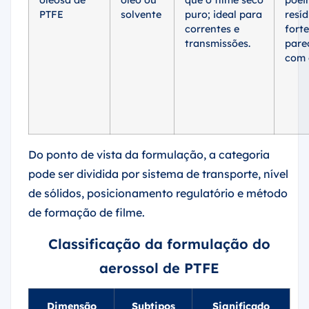
oleosa de
óleo ou
que o filme seco
poeir
PTFE
solvente
puro; ideal para
resí
correntes e
fort
transmissões.
pare
com 
Do ponto de vista da formulação, a categoria
pode ser dividida por sistema de transporte, nível
de sólidos, posicionamento regulatório e método
de formação de filme.
Classificação da formulação do
aerossol de PTFE
Dimensão
Subtipos
Significado