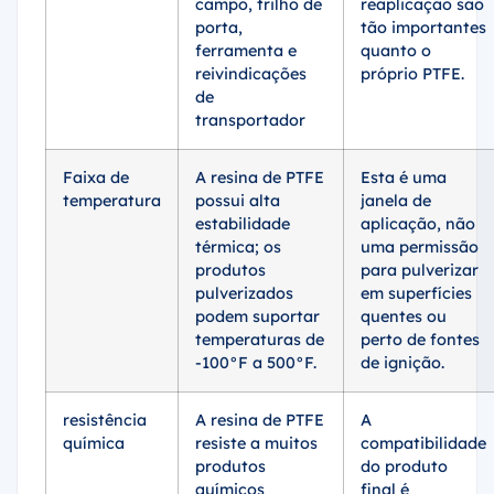
campo, trilho de
reaplicação são
porta,
tão importantes
ferramenta e
quanto o
reivindicações
próprio PTFE.
de
transportador
Faixa de
A resina de PTFE
Esta é uma
temperatura
possui alta
janela de
estabilidade
aplicação, não
térmica; os
uma permissão
produtos
para pulverizar
pulverizados
em superfícies
podem suportar
quentes ou
temperaturas de
perto de fontes
-100°F a 500°F.
de ignição.
resistência
A resina de PTFE
A
química
resiste a muitos
compatibilidade
produtos
do produto
químicos
final é