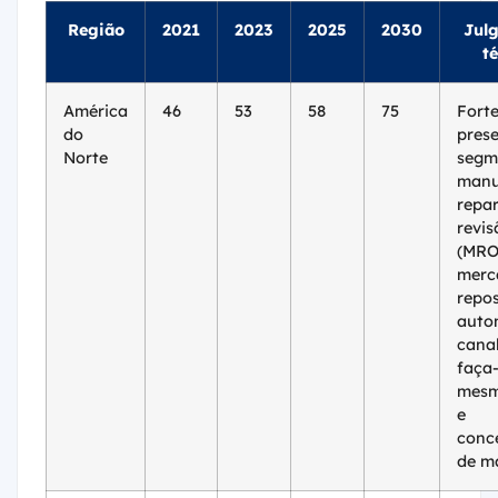
Região
2021
2023
2025
2030
Jul
t
América
46
53
58
75
Fort
do
pres
Norte
segm
manu
repar
revis
(MRO
merc
repo
auto
cana
faça
mesm
e
conc
de m