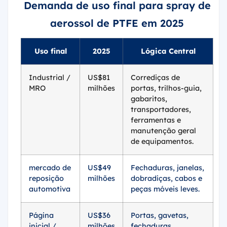
Demanda de uso final para spray de
aerossol de PTFE em 2025
Uso final
2025
Lógica Central
Industrial /
US$81
Corrediças de
MRO
milhões
portas, trilhos-guia,
gabaritos,
transportadores,
ferramentas e
manutenção geral
de equipamentos.
mercado de
US$49
Fechaduras, janelas,
reposição
milhões
dobradiças, cabos e
automotiva
peças móveis leves.
Página
US$36
Portas, gavetas,
inicial /
milhões
fechaduras,