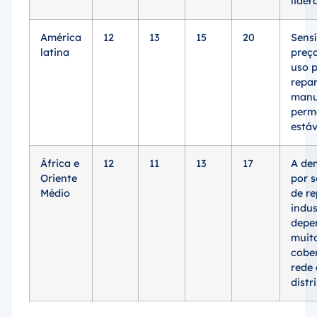
lider
América
12
13
15
20
Sensí
latina
preç
uso 
repar
manu
perm
estáv
África e
12
11
13
17
A de
Oriente
por s
Médio
de r
indus
depe
muit
cobe
rede
distr