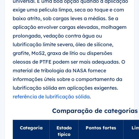
universal. É uma boa opção quando a aplicação
exige uma película limpa, seca ao toque e com
baixo atrito, sob cargas leves a médias. Se a
aplicação envolver cargas elevadas, molhagem
prolongada, vedação contra água ou
lubrificação limite severa, óleo de silicone,
grafite, MoS2, graxa de lítio ou dispersões
oleosas de PTFE podem ser mais adequadas. O
material de tribologia da NASA fornece
informações úteis sobre o comportamento da
lubrificação sólida em aplicações exigentes.
referência de lubrificação sólida
.
Comparação de categorias d
Categoria
Estado
Pontos fortes
Lim
típico