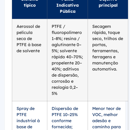
típico
Indicativa
principal
Pública
Aerossol de
PTFE /
Secagem
película
fluoropolímero
rápida, toque
seca de
1–8%; resina /
seco, trilhos de
PTFE à base
aglutinante 0–
portas,
de solvente
5%; solvente
ferramentas,
rápido 40–70%;
ferragens e
propelente 20–
manutenção
40%; aditivos
automotiva.
de dispersão,
corrosão e
reologia 0,2–
5%
Spray de
Dispersão de
Menor teor de
PTFE
PTFE 10–25%
VOC, melhor
industrial à
conforme
adesão e
base de
fornecida;
caminho para