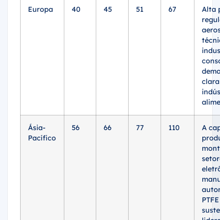
Europa
40
45
51
67
Alta 
regul
aeros
técni
indus
cons
dem
clara
indús
alime
Ásia-
56
66
77
110
A ca
Pacífico
prod
mont
setor
eletr
manu
auto
PTFE
suste