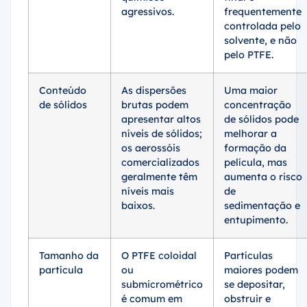
agressivos.
frequentemente
controlada pelo
solvente, e não
pelo PTFE.
Conteúdo
As dispersões
Uma maior
de sólidos
brutas podem
concentração
apresentar altos
de sólidos pode
níveis de sólidos;
melhorar a
os aerossóis
formação da
comercializados
película, mas
geralmente têm
aumenta o risco
níveis mais
de
baixos.
sedimentação e
entupimento.
Tamanho da
O PTFE coloidal
Partículas
partícula
ou
maiores podem
submicrométrico
se depositar,
é comum em
obstruir e