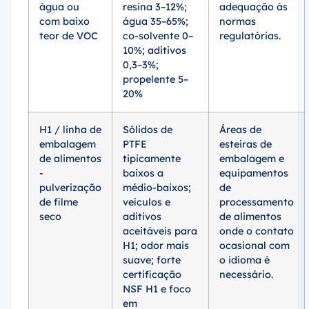
água ou
resina 3–12%;
adequação às
com baixo
água 35–65%;
normas
teor de VOC
co-solvente 0–
regulatórias.
10%; aditivos
0,3–3%;
propelente 5–
20%
H1 / linha de
Sólidos de
Áreas de
embalagem
PTFE
esteiras de
de alimentos
tipicamente
embalagem e
-
baixos a
equipamentos
pulverização
médio-baixos;
de
de filme
veículos e
processamento
seco
aditivos
de alimentos
aceitáveis para
onde o contato
H1; odor mais
ocasional com
suave; forte
o idioma é
certificação
necessário.
NSF H1 e foco
em