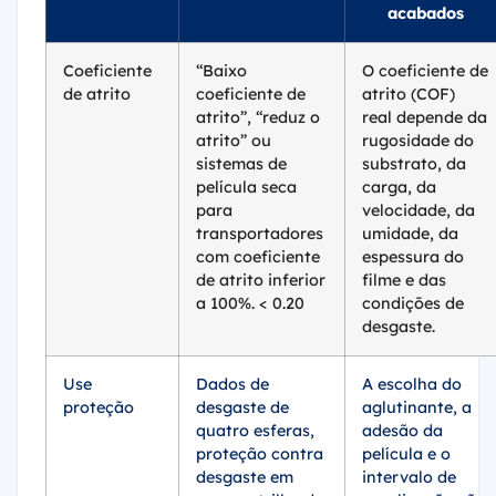
acabados
Coeficiente
“Baixo
O coeficiente de
de atrito
coeficiente de
atrito (COF)
atrito”, “reduz o
real depende da
atrito” ou
rugosidade do
sistemas de
substrato, da
película seca
carga, da
para
velocidade, da
transportadores
umidade, da
com coeficiente
espessura do
de atrito inferior
filme e das
a 100%. < 0.20
condições de
desgaste.
Use
Dados de
A escolha do
proteção
desgaste de
aglutinante, a
quatro esferas,
adesão da
proteção contra
película e o
desgaste em
intervalo de