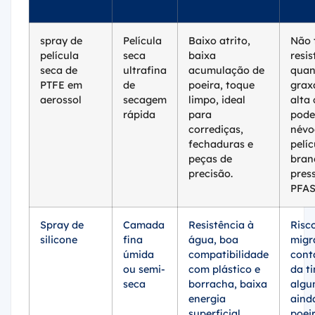
spray de
Película
Baixo atrito,
Não 
película
seca
baixa
resis
seca de
ultrafina
acumulação de
quan
PTFE em
de
poeira, toque
grax
aerossol
secagem
limpo, ideal
alta 
rápida
para
pode
corrediças,
névo
fechaduras e
pelíc
peças de
bran
precisão.
pres
PFA
Spray de
Camada
Resistência à
Risc
silicone
fina
água, boa
migr
úmida
compatibilidade
cont
ou semi-
com plástico e
da ti
seca
borracha, baixa
algu
energia
aind
superficial.
poeir