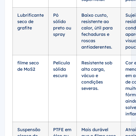
Lubrificante
Pó
Baixo custo,
Sujei
seco de
sólido
resistente ao
resíd
grafite
preto ou
calor, útil para
cond
spray
fechaduras e
apar
roscas
visu
antiaderentes.
pouc
filme seco
Película
Resistente sob
Cor 
de MoS2
sólida
alta carga,
meno
escura
vácuo e
em a
condições
de c
severas.
muit
fórm
aind
solv
infla
Suspensão
PTFE em
Mais durável
Atra