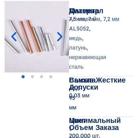
Материал
Диаметр
Алюминий
7,5 мм, 7 мм, 7,2 мм
AL5052,
медь,
латунь,
нержавеющая
сталь
Высота
Самые Жесткие
Допуски
46,5-
0,03 мм
95
мм
Цвет
Минимальный
Объем Заказа
1-
200 000 шт.