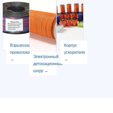
Взрывозащитная
Корпус
проволока
ускорителя
Электронный
→
→
детонационный
шнур →