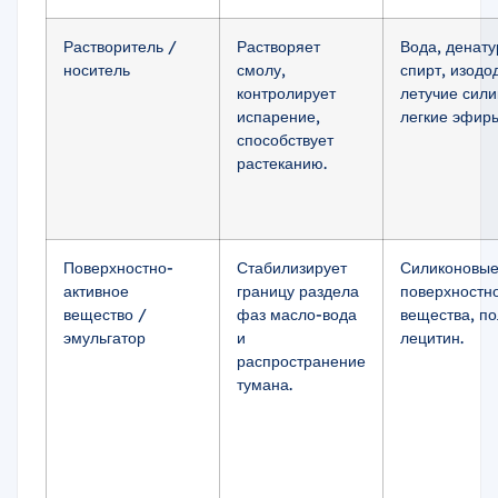
Растворитель /
Растворяет
Вода, денат
носитель
смолу,
спирт, изодо
контролирует
летучие сили
испарение,
легкие эфиры
способствует
растеканию.
Поверхностно-
Стабилизирует
Силиконовы
активное
границу раздела
поверхностн
вещество /
фаз масло-вода
вещества, п
эмульгатор
и
лецитин.
распространение
тумана.