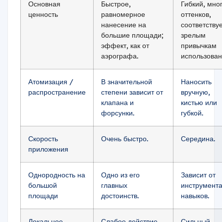
Основная
Быстрое,
Гибкий, мно
ценность
равномерное
оттенков,
нанесение на
соответству
большие площади;
зрелым
эффект, как от
привычкам
аэрографа.
использован
Атомизация /
В значительной
Наносить
распространение
степени зависит от
вручную,
клапана и
кистью или
форсунки.
губкой.
Скорость
Очень быстро.
Середина.
приложения
Однородность на
Одно из его
Зависит от
большой
главных
инструмента
площади
достоинств.
навыков.
Локальное
Слабое действие,
Сильный.