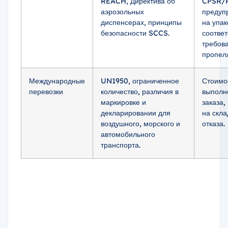
REACH, Директива об
CPSR/P
аэрозольных
предуп
диспенсерах, принципы
на упак
безопасности SCCS.
соответ
требов
пропел
Международные
UN1950, ограниченное
Стоимо
перевозки
количество, различия в
выполн
маркировке и
заказа,
декларировании для
на скла
воздушного, морского и
отказа.
автомобильного
транспорта.