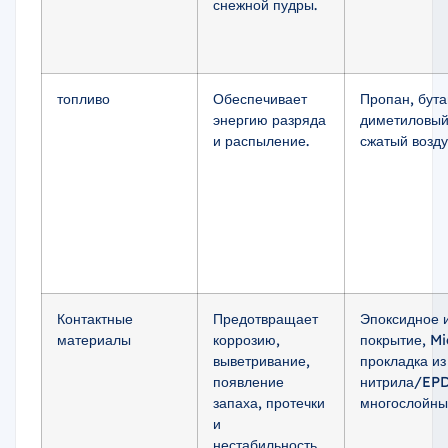
снежной пудры.
топливо
Обеспечивает
Пропан, бута
энергию разряда
диметиловый 
и распыление.
сжатый возду
Контактные
Предотвращает
Эпоксидное 
материалы
коррозию,
покрытие, Mi
выветривание,
прокладка из
появление
нитрила/EP
запаха, протечки
многослойны
и
нестабильность.