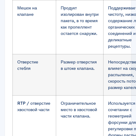
Мешок на
Продукт
Поддерживае
клапане
изолирован внутри
чистоту, низк
пакета, в то время
содержание л
как пропеллент
органических
остается снаружи.
соединений и
деликатные
рецептуры.
Отверстие
Размер отверстия
Непосредств
стебля
в штоке клапана.
влияет на ско
распыления,
скорость пото
размер капел
RTP / отверстие
Ограничительное
Используется
хвостовой части
место в хвостовой
сочетании с
части клапана.
геометрией
форсунки для
регулировки п
формы распы