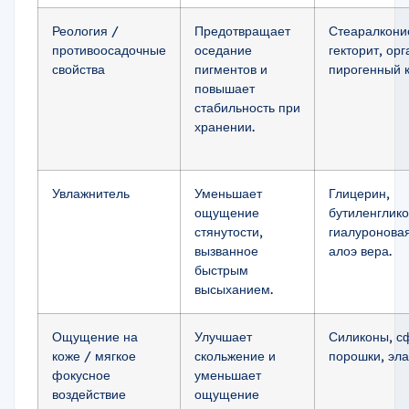
Реология /
Предотвращает
Стеаралкони
противоосадочные
оседание
гекторит, ор
свойства
пигментов и
пирогенный 
повышает
стабильность при
хранении.
Увлажнитель
Уменьшает
Глицерин,
ощущение
бутиленглико
стянутости,
гиалуроновая
вызванное
алоэ вера.
быстрым
высыханием.
Ощущение на
Улучшает
Силиконы, с
коже / мягкое
скольжение и
порошки, эл
фокусное
уменьшает
воздействие
ощущение