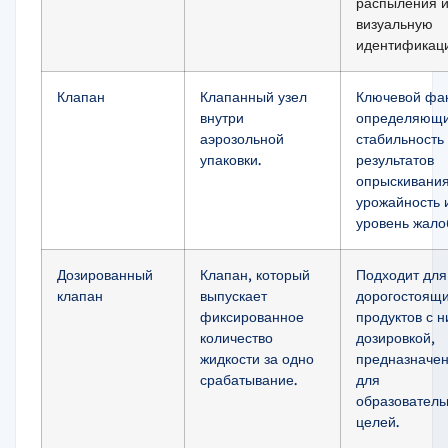
распыления 
визуальную
идентификац
Клапан
Клапанный узел
Ключевой фак
внутри
определяющ
аэрозольной
стабильность
упаковки.
результатов
опрыскивания
урожайность 
уровень жало
Дозированный
Клапан, который
Подходит для
клапан
выпускает
дорогостоящ
фиксированное
продуктов с н
количество
дозировкой,
жидкости за одно
предназначе
срабатывание.
для
образователь
целей.