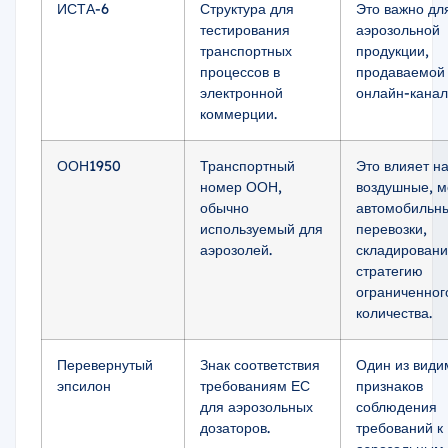
ИСТА-6
Структура для
Это важно дл
тестирования
аэрозольной
транспортных
продукции,
процессов в
продаваемой 
электронной
онлайн-канал
коммерции.
ООН1950
Транспортный
Это влияет н
номер ООН,
воздушные, м
обычно
автомобильн
используемый для
перевозки,
аэрозолей.
складировани
стратегию
ограниченног
количества.
Перевернутый
Знак соответствия
Один из види
эпсилон
требованиям ЕС
признаков
для аэрозольных
соблюдения
дозаторов.
требований к