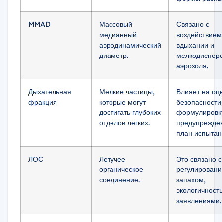
MMAD
Массовый
Связано с
медианный
воздействием
аэродинамический
вдыхании и
диаметр.
мелкодиспер
аэрозоля.
Дыхательная
Мелкие частицы,
Влияет на оц
фракция
которые могут
безопасности
достигать глубоких
формулировк
отделов легких.
предупрежде
план испытан
ЛОС
Летучее
Это связано с
органическое
регулировани
соединение.
запахом,
экологичност
заявлениями.