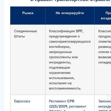
Рынок
Не игнорируйте
Пр
возд
Соединенные
Классификация SPF,
Класси
Штаты
предупреждения о
продукц
самогерметизирующихся
этикетк
контейнерах,
размещ
запрещенные
списке 
пропелленты или
возмож
ингредиенты,
склади
подлежащие
ограничению
использования,
испытания на
воспламеняемость.
Евросоюз
Регламент CPR
Законн
1223/2009, регламент
ингреди