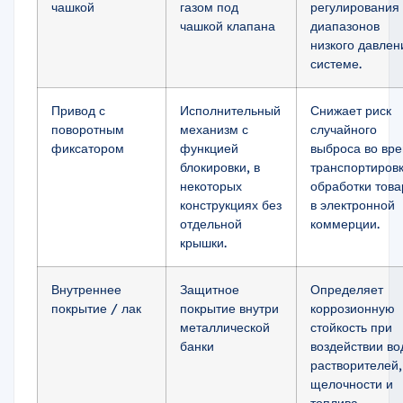
чашкой
газом под
регулирования
чашкой клапана
диапазонов
низкого давлен
системе.
Привод с
Исполнительный
Снижает риск
поворотным
механизм с
случайного
фиксатором
функцией
выброса во вр
блокировки, в
транспортировк
некоторых
обработки това
конструкциях без
в электронной
отдельной
коммерции.
крышки.
Внутреннее
Защитное
Определяет
покрытие / лак
покрытие внутри
коррозионную
металлической
стойкость при
банки
воздействии во
растворителей,
щелочности и