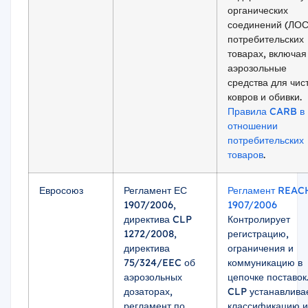
органических
соединений (ЛОС
потребительских
товарах, включая
аэрозольные
средства для чис
ковров и обивки.
Правила CARB в
отношении
потребительских
товаров
.
Евросоюз
Регламент ЕС
Регламент REAC
1907/2006,
1907/2006
директива CLP
Контролирует
1272/2008,
регистрацию,
директива
ограничения и
75/324/EEC об
коммуникацию в
аэрозольных
цепочке поставок
дозаторах,
CLP устанавлива
регламент по
классификацию и