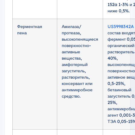
152a 1-3% и 
ниже 0,5%.
Ферментная
Амилаза/
US5998342A
пена
протеаза,
состав входят
высокопенящиеся
фермент 0,0
поверхностно-
органический
активные
растворитель
вещества,
40%,
амфотерный
высокопенящ
загуститель,
поверхностно
растворитель,
активное вещ
консервант или
0,5-25%,
антимикробное
бетаиновый
средство.
загуститель 0
25%,
антимикробн
агент 0,001-
ТЭА 0,05-15%