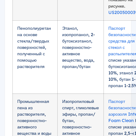
рисунке.
US20050003
Пенополиуретан
Этанол,
Паспорт
на основе
изопропанол, 2-
безопасности
стекла/твердых
бутоксиэтанол,
средства для 
поверхностей,
поверхностно-
стекол с
полученный с
активное
распылителе
помощью
вещество, вода,
списке указан
растворителя
пропан/бутан
бутоксиэтанол
10%, этанол 2
10%, бутан 1-
пропан 1-2.5
Промышленная
Изопропиловый
Паспорт
пена из
спирт, гликолевые
безопасности
растворителя,
эфиры, пропан/
аэрозоля Int
поверхностно-
бутан,
Foam Clean
активного
поверхностно-
списке указа
вещества и воды
активное
пропан 2,5-<