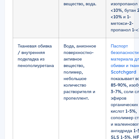
вещество, вода.
изопропанол 
<10%, бутан 2
<10% и 1-
метокси-2-
пропанол 1-<
Тканевая обивка
Вода, анионное
Паспорт
/ внутренняя
поверхностно-
безопасности
подкладка из
активное
материала д
пенополиуретана
вещество,
обивки и тка
полимер,
Scotchgard
небольшое
показывает в
количество
85-90%, изоб
растворителя и
3-7%, соли с
пропеллент.
эфиров
органических
кислот 1-5%,
сополимер с
и малеиновог
ангидрида 1-
SLS 1-5%, H