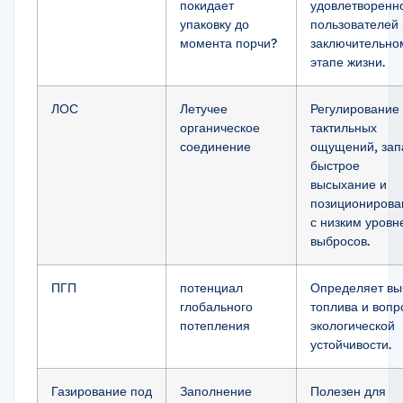
покидает
удовлетворенн
упаковку до
пользователей
момента порчи?
заключительно
этапе жизни.
ЛОС
Летучее
Регулирование
органическое
тактильных
соединение
ощущений, зап
быстрое
высыхание и
позиционирова
с низким уровн
выбросов.
ПГП
потенциал
Определяет вы
глобального
топлива и вопр
потепления
экологической
устойчивости.
Газирование под
Заполнение
Полезен для