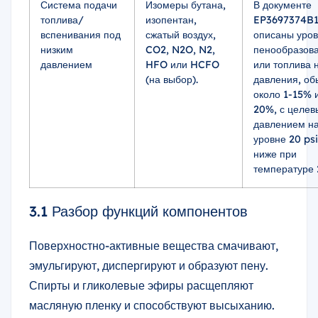
Система подачи
Изомеры бутана,
В документе
топлива/
изопентан,
EP3697374B
вспенивания под
сжатый воздух,
описаны уро
низким
CO2, N2O, N2,
пенообразов
давлением
HFO или HCFO
или топлива 
(на выбор).
давления, об
около 1-15% 
20%, с целе
давлением н
уровне 20 psi
ниже при
температуре 
3.1 Разбор функций компонентов
Поверхностно-активные вещества смачивают,
эмульгируют, диспергируют и образуют пену.
Спирты и гликолевые эфиры расщепляют
масляную пленку и способствуют высыханию.