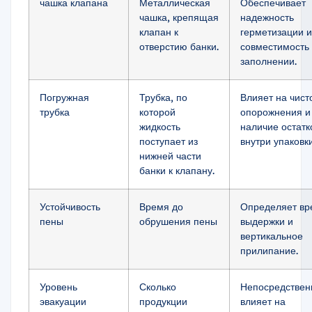
чашка клапана
Металлическая
Обеспечивает
чашка, крепящая
надежность
клапан к
герметизации и
отверстию банки.
совместимость
заполнении.
Погружная
Трубка, по
Влияет на чист
трубка
которой
опорожнения и
жидкость
наличие остатк
поступает из
внутри упаковки
нижней части
банки к клапану.
Устойчивость
Время до
Определяет вр
пены
обрушения пены
выдержки и
вертикальное
прилипание.
Уровень
Сколько
Непосредствен
эвакуации
продукции
влияет на