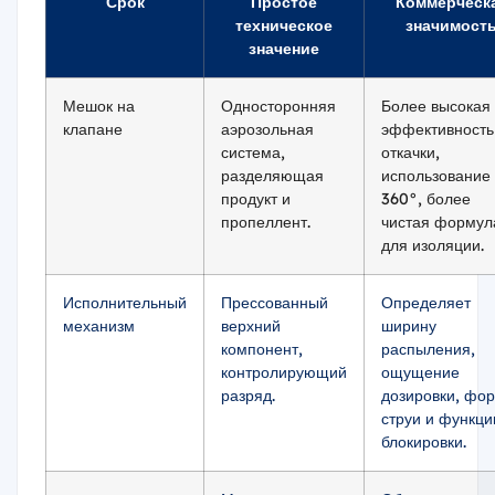
Срок
Простое
Коммерческ
техническое
значимост
значение
Мешок на
Односторонняя
Более высокая
клапане
аэрозольная
эффективность
система,
откачки,
разделяющая
использование
продукт и
360°, более
пропеллент.
чистая формул
для изоляции.
Исполнительный
Прессованный
Определяет
механизм
верхний
ширину
компонент,
распыления,
контролирующий
ощущение
разряд.
дозировки, фо
струи и функц
блокировки.