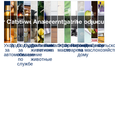
Уход
Вода
Подарок
Пудра
Домашние
Личная
Пиво
Напиток
Эфирное
Электронная
Питание
Уход
Пищевое
Ликер
Сельск
за
за
животные
гигиена
масло
сигарета
на
масло
хозяйст
автомобилем
повышение
и
дому
по
животные
службе