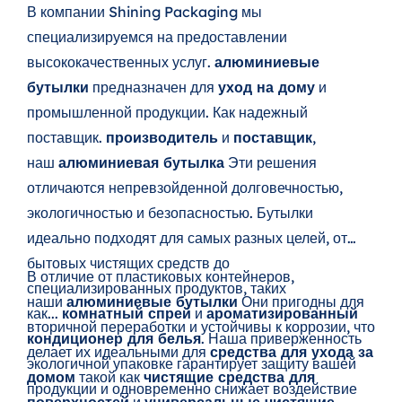
В компании Shining Packaging мы
специализируемся на предоставлении
высококачественных услуг.
алюминиевые
бутылки
предназначен для
уход на дому
и
промышленной продукции. Как надежный
поставщик.
производитель
и
поставщик
,
наш
алюминиевая бутылка
Эти решения
отличаются непревзойденной долговечностью,
экологичностью и безопасностью. Бутылки
идеально подходят для самых разных целей, от
бытовых чистящих средств до
В отличие от пластиковых контейнеров,
специализированных продуктов, таких
наши
алюминиевые бутылки
Они пригодны для
как...
комнатный спрей
и
ароматизированный
вторичной переработки и устойчивы к коррозии, что
кондиционер для белья
. Наша приверженность
делает их идеальными для
средства для ухода за
экологичной упаковке гарантирует защиту вашей
домом
такой как
чистящие средства для
продукции и одновременно снижает воздействие
поверхностей
и
универсальные чистящие