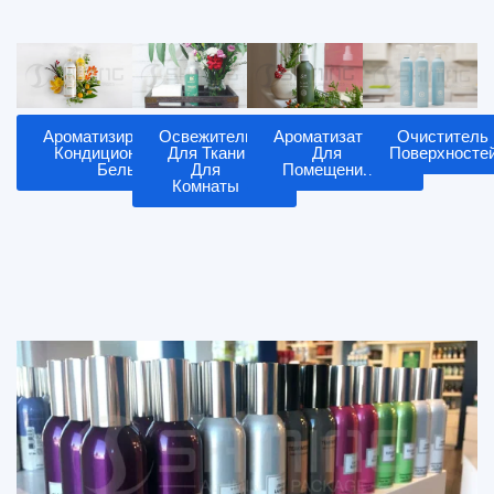
Ароматизированный
Освежитель
Ароматизатор
Очиститель
Кондиционер Для
Для Ткани
Для
Поверхносте
Белья
Для
Помещений
Комнаты