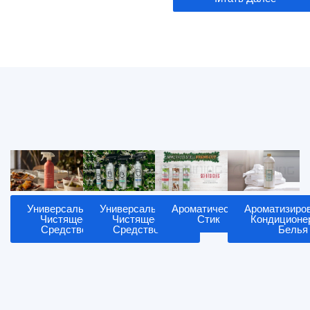
Универсальное
Универсальное
Ароматический
Ароматизиро
Чистящее
Чистящее
Стик
Кондиционе
Средство
Средство
Белья