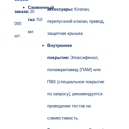
Сжиженный
аксессуары:
Клапан,
заказа:
20
газ:
150
перепускной клапан, привод,
000
мл
защитная крышка
шт.
Внутреннее
покрытие:
Эпоксифенол,
полиакриламид (ПАМ) или
ПВХ (специальное покрытие
по запросу), рекомендуется
проведение тестов на
совместимость.