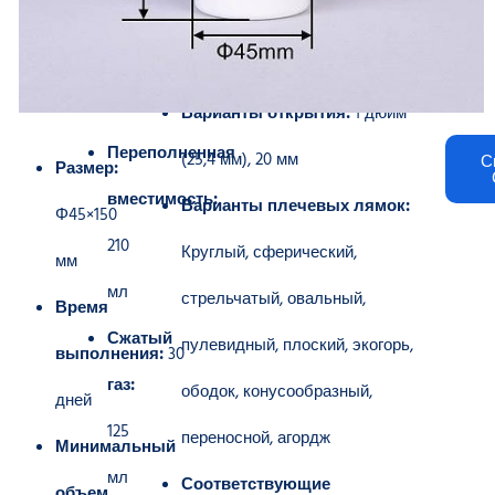
Варианты открытия:
1 дюйм
Переполненная
(25,4 мм), 20 мм
С
Размер:
вместимость:
Варианты плечевых лямок:
Φ45×150
210
Круглый, сферический,
мм
мл
стрельчатый, овальный,
Время
Сжатый
пулевидный, плоский, экогорь,
выполнения:
30
газ:
ободок, конусообразный,
дней
125
переносной, агордж
Минимальный
мл
Соответствующие
объем