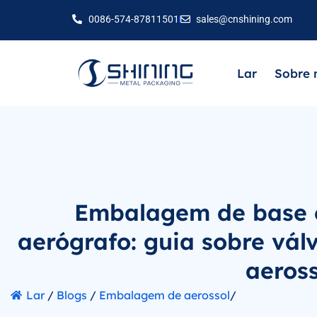
0086-574-87811501
sales@cnshining.com
Lar
Sobre 
Embalagem de base 
aerógrafo: guia sobre válv
aeross
Lar
/
Blogs
/
Embalagem de aerossol
/