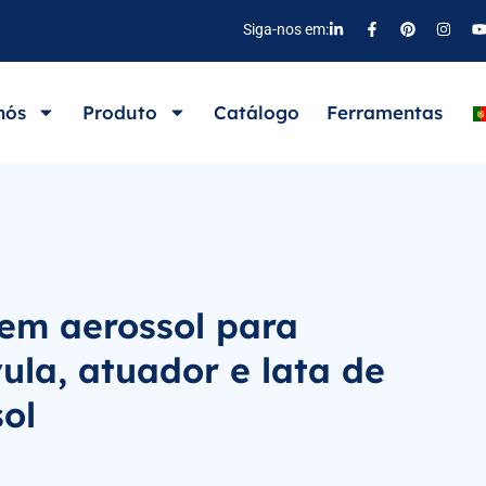
Siga-nos em:
nós
Produto
Catálogo
Ferramentas
em aerossol para
ula, atuador e lata de
ol