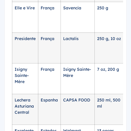
Elle e Vire
França
Savencia
250 g
C
i
₹
Presidente
França
Lactalis
250 g, 10 oz
£2
ou
2
Isigny
França
Isigny Sainte-
7 oz, 200 g
U
Sainte-
Mère
12
Mère
o
Lechera
Espanha
CAPSA FOOD
250 ml, 500
€3
Asturiana
ml
/ 
Central
Excelente
Estados
Walmart
13 onças
S