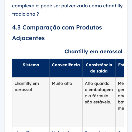
complexa é: pode ser pulverizado como chantilly
tradicional?
4.3 Comparação com Produtos
Adjacentes
Chantilly em aerossol e 
Sistema
Conveniência
Consistência
Estabi
de saída
es
chantilly em
Muito alto
Alto quando
Médio;
aerossol
a embalagem
geralm
e a fórmula
abaixo
são estáveis.
batime
mecân