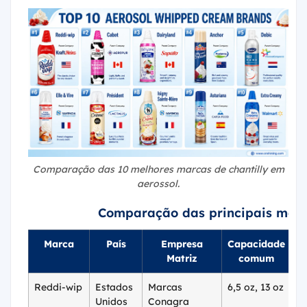
Comparação das 10 melhores marcas de chantilly em
aerossol.
Comparação das principais marca
Marca
País
Empresa
Capacidade
Matriz
comum
Reddi-wip
Estados
Marcas
6,5 oz, 13 oz
U
Unidos
Conagra
13