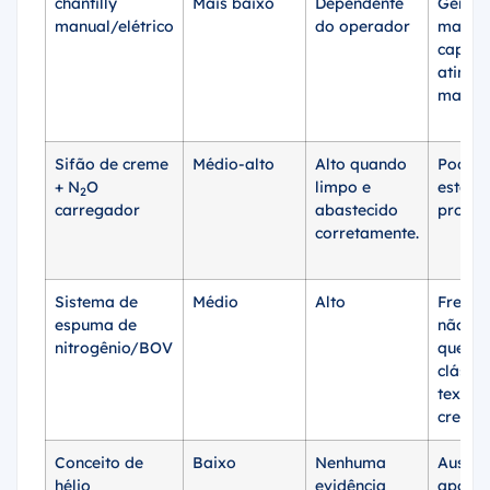
chantilly
Mais baixo
Dependente
Geralm
manual/elétrico
do operador
mais f
capaze
atingir
mais di
Sifão de creme
Médio-alto
Alto quando
Pode s
+ N
O
limpo e
estáve
2
carregador
abastecido
profiss
corretamente.
Sistema de
Médio
Alto
Freque
espuma de
não é
nitrogênio/BOV
que o 
clássic
textur
cremo
Conceito de
Baixo
Nenhuma
Ausênc
hélio
evidência
apoio 