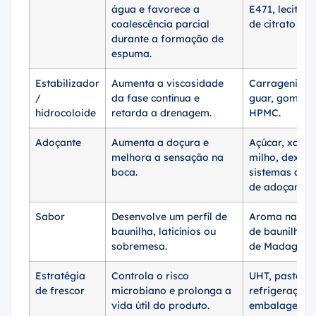
água e favorece a
E471, lecitina
coalescência parcial
de citrato ou 
durante a formação de
espuma.
Estabilizador
Aumenta a viscosidade
Carragenina,
/
da fase contínua e
guar, goma x
hidrocoloide
retarda a drenagem.
HPMC.
Adoçante
Aumenta a doçura e
Açúcar, xarop
melhora a sensação na
milho, dextro
boca.
sistemas alte
de adoçantes.
Sabor
Desenvolve um perfil de
Aroma natura
baunilha, laticínios ou
de baunilha, 
sobremesa.
de Madagasca
Estratégia
Controla o risco
UHT, pasteuri
de frescor
microbiano e prolonga a
refrigeração,
vida útil do produto.
embalagem s