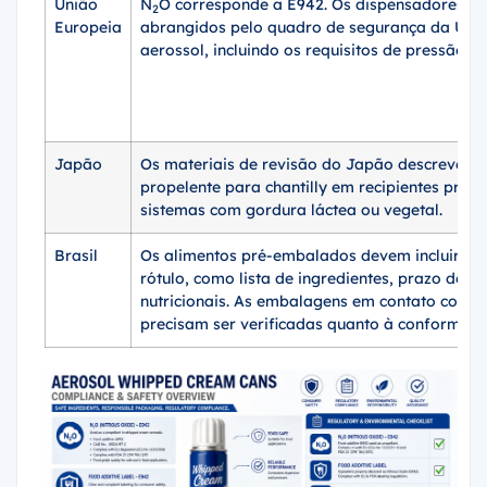
União
N
O corresponde a E942. Os dispensadores de
2
Europeia
abrangidos pelo quadro de segurança da UE 
aerossol, incluindo os requisitos de pressão e
Japão
Os materiais de revisão do Japão descrevem 
propelente para chantilly em recipientes press
sistemas com gordura láctea ou vegetal.
Brasil
Os alimentos pré-embalados devem incluir inf
rótulo, como lista de ingredientes, prazo de v
nutricionais. As embalagens em contato com 
precisam ser verificadas quanto à conformida