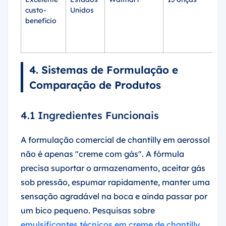
custo-
Unidos
fa
benefício
v
m
U
4. Sistemas de Formulação e
Comparação de Produtos
4.1 Ingredientes Funcionais
A formulação comercial de chantilly em aerossol
não é apenas "creme com gás". A fórmula
precisa suportar o armazenamento, aceitar gás
sob pressão, espumar rapidamente, manter uma
sensação agradável na boca e ainda passar por
um bico pequeno. Pesquisas sobre
emulsificantes técnicos em creme de chantilly