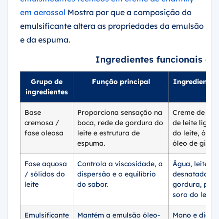
em aerossol
Mostra por que a composição do
emulsificante altera as propriedades da emulsão
e da espuma.
Ingredientes funcionais em
Grupo de
Função principal
Ingrediente
ingredientes
Base
Proporciona sensação na
Creme de leit
cremosa /
boca, rede de gordura do
de leite light
fase oleosa
leite e estrutura de
do leite, óleo
espuma.
óleo de girass
Fase aquosa
Controla a viscosidade, a
Água, leite
/ sólidos do
dispersão e o equilíbrio
desnatado, le
leite
do sabor.
gordura, prot
soro do leite.
Emulsificante
Mantém a emulsão óleo-
Mono e diglic