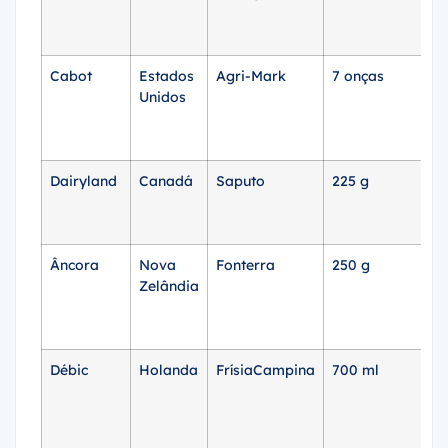
in
Cabot
Estados
Agri-Mark
7 onças
U
Unidos
4,
Dairyland
Canadá
Saputo
225 g
C
5.
Âncora
Nova
Fonterra
250 g
£2
Zelândia
Débic
Holanda
FrísiaCampina
700 ml
€ 