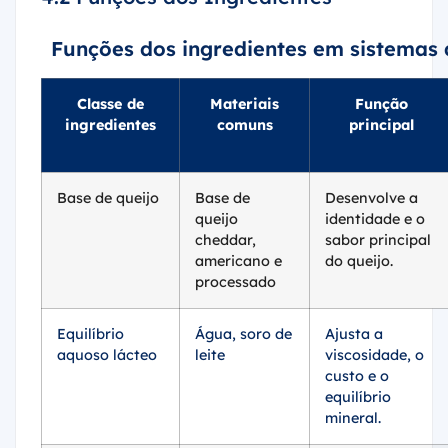
Funções dos ingredientes em sistemas 
Classe de
Materiais
Função
ingredientes
comuns
principal
Base de queijo
Base de
Desenvolve a
queijo
identidade e o
cheddar,
sabor principal
americano e
do queijo.
processado
Equilíbrio
Água, soro de
Ajusta a
aquoso lácteo
leite
viscosidade, o
custo e o
equilíbrio
mineral.