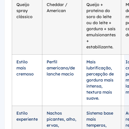
Queijo
Cheddar /
Queijo +
M
spray
American
proteína do
d
clássico
soro do leite
m
ou do leite +
p
gordura + sais
c
emulsionantes
d
+
estabilizante.
Estilo
Perfil
Mais
I
mais
americano/de
lubrificação,
c
cremoso
lanche macio
percepção de
p
gordura mais
m
intensa,
l
textura mais
m
suave.
Estilo
Nachos
Sistema base
A
experiente
picantes, alho,
mais
r
ervas,
temperos,
r