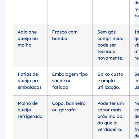
d
ma
tu
Adicione
Frasco com
Sem gás
In
queijo ou
bomba
comprimido;
qu
molho
pode ser
vi
fechado
a
novamente.
re
Fatias de
Embalagem tipo
Baixo custo
S
queijo pré-
sachê ou
e ampla
i
embaladas
fatiada
utilização.
us
Molho de
Copo, banheira
Pode ter um
Ne
queijo
ou garrafa
sabor mais
co
refrigerado
próximo ao
d
do queijo
c
verdadeiro.
f
d