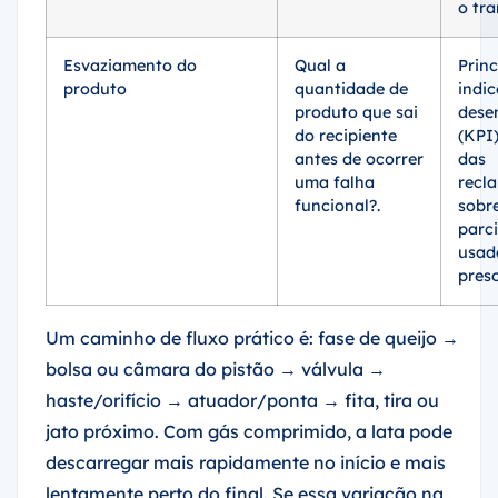
o tra
Esvaziamento do
Qual a
Princ
produto
quantidade de
indi
produto que sai
dese
do recipiente
(KPI)
antes de ocorrer
das
uma falha
recl
funcional?.
sobre
parc
usad
preso
Um caminho de fluxo prático é: fase de queijo →
bolsa ou câmara do pistão → válvula →
haste/orifício → atuador/ponta → fita, tira ou
jato próximo. Com gás comprimido, a lata pode
descarregar mais rapidamente no início e mais
lentamente perto do final. Se essa variação na