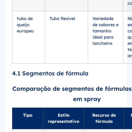
ca
tubo de
Tubo flexível
Variedade
N
queijo
de sabores e
ex
europeu
tamanho
c
ideal para
q
lancheira.
e
t
a
4.1 Segmentos de fórmula
Comparação de segmentos de fórmulas 
em spray
Tipo
Estilo
Recurso de
representativo
fórmula