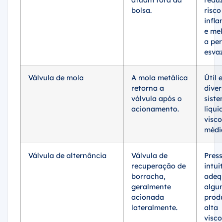
atuam fora da
redu
bolsa.
risco
infl
e me
a pe
esva
Válvula de mola
A mola metálica
Útil 
retorna a
dive
válvula após o
sist
acionamento.
líqui
visc
médi
Válvula de alternância
Válvula de
Press
recuperação de
intui
borracha,
adeq
geralmente
algu
acionada
prod
lateralmente.
alta
visco