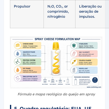
Propulsor
N₂O, CO₂, ar
Liberação ou
comprimido,
aeração de
nitrogênio
impulsos.
Fórmula e mapa reológico do queijo em spray
5. Quadro regulatório: EUA, UE