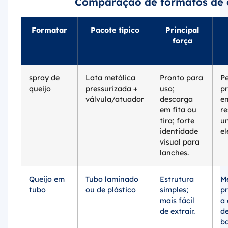
Comparação de formatos de q
Formatar
Pacote típico
Principal
força
spray de
Lata metálica
Pronto para
P
queijo
pressurizada +
uso;
pr
válvula/atuador
descarga
e
em fita ou
re
tira; forte
un
identidade
el
visual para
lanches.
Queijo em
Tubo laminado
Estrutura
M
tubo
ou de plástico
simples;
p
mais fácil
a 
de extrair.
d
ba