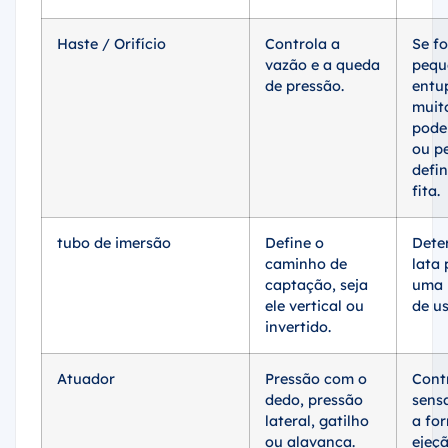
Haste / Orifício
Controla a
Se f
vazão e a queda
pequ
de pressão.
entup
muit
pode
ou p
defi
fita.
tubo de imersão
Define o
Dete
caminho de
lata 
captação, seja
uma 
ele vertical ou
de us
invertido.
Atuador
Pressão com o
Cont
dedo, pressão
sensa
lateral, gatilho
a fo
ou alavanca.
ejeçã