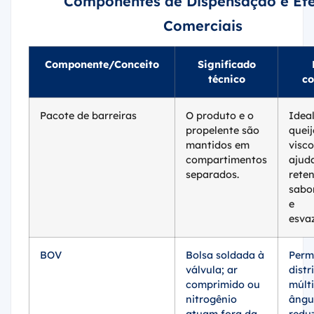
Componentes de Dispensação e Efe
Comerciais
Componente/Conceito
Significado
técnico
co
Pacote de barreiras
O produto e o
Idea
propelente são
queij
mantidos em
visco
compartimentos
ajud
separados.
rete
sabor
e
esva
BOV
Bolsa soldada à
Perm
válvula; ar
dist
comprimido ou
múlt
nitrogênio
ângu