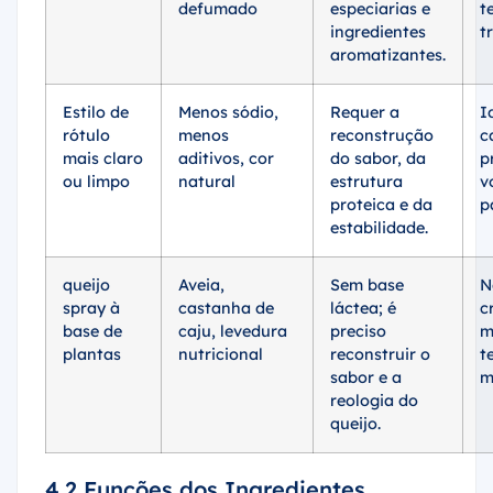
defumado
especiarias e
t
ingredientes
t
aromatizantes.
Estilo de
Menos sódio,
Requer a
I
rótulo
menos
reconstrução
c
mais claro
aditivos, cor
do sabor, da
p
ou limpo
natural
estrutura
v
proteica e da
p
estabilidade.
queijo
Aveia,
Sem base
N
spray à
castanha de
láctea; é
c
base de
caju, levedura
preciso
m
plantas
nutricional
reconstruir o
t
sabor e a
m
reologia do
queijo.
4.2 Funções dos Ingredientes