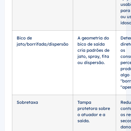
usab
para
ou u
idoso
Bico de
A geometria do
Dete
jato/borrifada/dispersão
bico de saída
dire
cria padrões de
os
jato, spray, fita
cons
ou dispersão.
perc
prod
algo
"borr
"aper
Sobretaxa
Tampa
Redu
protetora sobre
cont
o atuador e a
os re
saída.
secos
dano