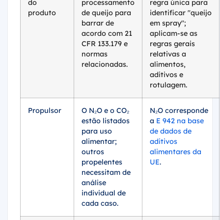
do
processamento
regra única para
produto
de queijo para
identificar "queijo
barrar de
em spray";
acordo com 21
aplicam-se as
CFR 133.179 e
regras gerais
normas
relativas a
relacionadas.
alimentos,
aditivos e
rotulagem.
Propulsor
O N₂O e o CO₂
N₂O corresponde
estão listados
a
E 942 na base
para uso
de dados de
alimentar;
aditivos
outros
alimentares da
propelentes
UE
.
necessitam de
análise
individual de
cada caso.