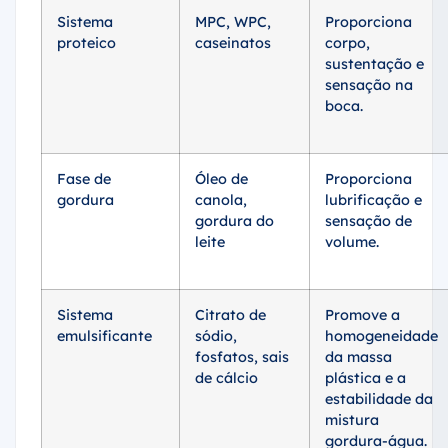
Sistema
MPC, WPC,
Proporciona
proteico
caseinatos
corpo,
sustentação e
sensação na
boca.
Fase de
Óleo de
Proporciona
gordura
canola,
lubrificação e
gordura do
sensação de
leite
volume.
Sistema
Citrato de
Promove a
emulsificante
sódio,
homogeneidade
fosfatos, sais
da massa
de cálcio
plástica e a
estabilidade da
mistura
gordura-água.