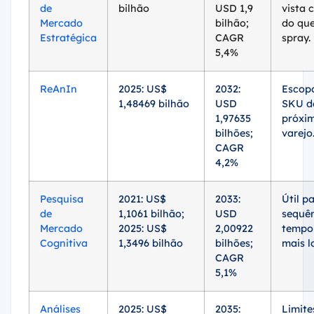
de
bilhão
USD 1,9
vista 
Mercado
bilhão;
do que
Estratégica
CAGR
spray.
5,4%
ReAnIn
2025: US$
2032:
Escop
1,48469 bilhão
USD
SKU d
1,97635
próxi
bilhões;
varejo
CAGR
4,2%
Pesquisa
2021: US$
2033:
Útil p
de
1,1061 bilhão;
USD
sequê
Mercado
2025: US$
2,00922
tempo
Cognitiva
1,3496 bilhão
bilhões;
mais l
CAGR
5,1%
Análises
2025: US$
2035:
Limite