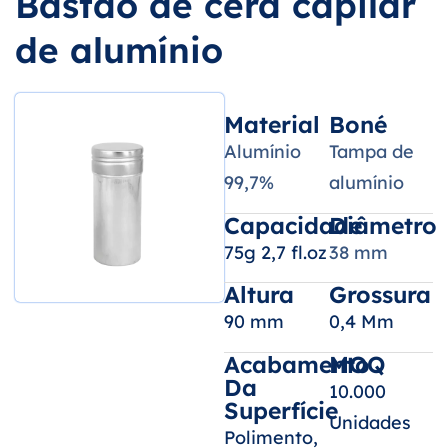
Bastão de cera capilar
de alumínio
Material
Boné
Alumínio
Tampa de
99,7%
alumínio
Capacidade
Diâmetro
75g 2,7 fl.oz
38 mm
Altura
Grossura
90 mm
0,4 Mm
Acabamento
MOQ
Da
10.000
Superfície
Unidades
Polimento,