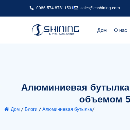
0086-574-87811501
sales@cnshining.com
Дом
О нас
Алюминиевая бутылка 
объемом 5
Дом
/
Блоги
/
Алюминиевая бутылка
/