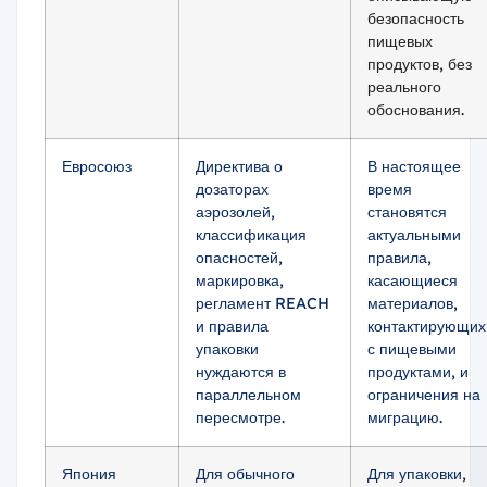
безопасность
пищевых
продуктов, без
реального
обоснования.
Евросоюз
Директива о
В настоящее
дозаторах
время
аэрозолей,
становятся
классификация
актуальными
опасностей,
правила,
маркировка,
касающиеся
регламент REACH
материалов,
и правила
контактирующих
упаковки
с пищевыми
нуждаются в
продуктами, и
параллельном
ограничения на
пересмотре.
миграцию.
Япония
Для обычного
Для упаковки,