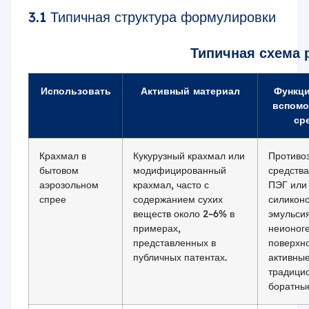
3.1 Типичная структура формулировки
Типичная схема 
Использовать
Активный материал
Функц
вспомо
ср
Крахмал в
Кукурузный крахмал или
Противо
бытовом
модифицированный
средства
аэрозольном
крахмал, часто с
ПЭГ или
спрее
содержанием сухих
силикон
веществ около 2–6% в
эмульсия
примерах,
неионог
представленных в
поверхн
публичных патентах.
активные
традици
боратны