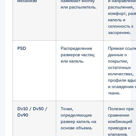
механизм
нажимает кнопку
и направлени
или распылитель.
распыления,
комфорт, раз
капель и
склонность к
засорению.
PSD
Распределение
Прямая ссылк
размеров частиц
данные о
или капель.
покрытии,
остаточных
количествах,
профиле вды
и осаждении 
ткани.
Dv10 / Dv50 /
Точки,
Полезно при
Dv90
определяющие
сравнении
размер капель на
комбинаций
основе объема.
приводов и
клапанов.