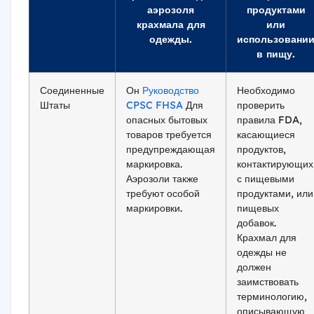
аэрозоля
продуктами
крахмала для
или
одежды.
использовани
в пищу.
Соединенные
Он
Руководство
Необходимо
Штаты
CPSC FHSA
Для
проверить
опасных бытовых
правила FDA,
товаров требуется
касающиеся
предупреждающая
продуктов,
маркировка.
контактирующих
Аэрозоли также
с пищевыми
требуют особой
продуктами, или
маркировки.
пищевых
добавок.
Крахмал для
одежды не
должен
заимствовать
терминологию,
описывающую