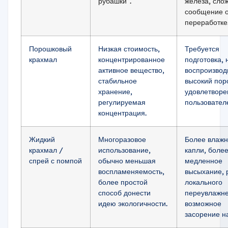
рубашки”.
железа, сло
сообщение 
переработке
Порошковый
Низкая стоимость,
Требуется
крахмал
концентрированное
подготовка, 
активное вещество,
воспроизвод
стабильное
высокий пор
хранение,
удовлетворе
регулируемая
пользовател
концентрация.
Жидкий
Многоразовое
Более влаж
крахмал /
использование,
капли, боле
спрей с помпой
обычно меньшая
медленное
воспламеняемость,
высыхание, 
более простой
локального
способ донести
переувлажне
идею экологичности.
возможное
засорение н