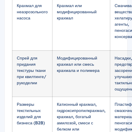
Крахмал для
Крахмал или
Смачив
неаэрозольного
модифицированный
веществ
насоса
крахмал
хелатир
агенты,
пеногаси
консерв
Спрей для
Модифицированный
Насадки,
придания
крахмал или смесь
предот
текстуры ткани
крахмала и полимера
засорени
при квилтинге/
улучша
рукоделии
тактиль
ощущени
Размеры
Катионный крахмал,
Пластиф
текстильных
гидроксипропилкрахмал,
смазочн
изделий для
крахмал, богатый
материа
бизнеса (B2B)
амилозой, смеси с
пеногаси
белком или
модифик