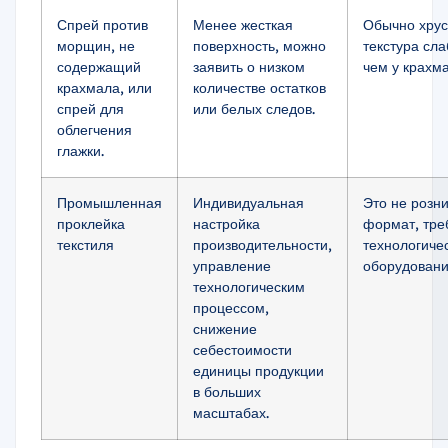
Спрей против
Менее жесткая
Обычно хру
морщин, не
поверхность, можно
текстура сла
содержащий
заявить о низком
чем у крахма
крахмала, или
количестве остатков
спрей для
или белых следов.
облегчения
глажки.
Промышленная
Индивидуальная
Это не розн
проклейка
настройка
формат, тре
текстиля
производительности,
технологиче
управление
оборудовани
технологическим
процессом,
снижение
себестоимости
единицы продукции
в больших
масштабах.