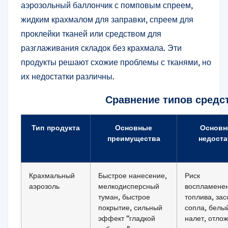
аэрозольный баллончик с помповым спреем,
жидким крахмалом для заправки, спреем для
проклейки тканей или средством для
разглаживания складок без крахмала. Эти
продукты решают схожие проблемы с тканями, но
их недостатки различны.
Сравнение типов средст
Тип продукта
Основные
Основн
преимущества
недоста
Крахмальный
Быстрое нанесение,
Риск
аэрозоль
мелкодисперсный
воспламене
туман, быстрое
топлива, за
покрытие, сильный
сопла, белы
эффект “гладкой
налет, отло