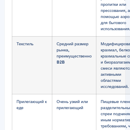
пропитки или
прессования, а
помощью аэро
для бытового
использования
Текстиль
Средний размер
Модифициров
рынка,
крахмал, белко
преимущественно
крахмальные с
B2B
и биоразлагае
смеси являютс
активными
областями
исследований.
Прилегающий к
Очень узкий или
Пищевые плен
еде
прилегающий
разделительн
спреи подчиня
иным нормати
требованиям, 