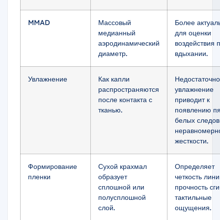
MMAD
Массовый
Более актуал
медианный
для оценки
аэродинамический
воздействия 
диаметр.
вдыхании.
Увлажнение
Как капли
Недостаточн
распространяются
увлажнение
после контакта с
приводит к
тканью.
появлению пя
белых следов
неравномерн
жесткости.
Формирование
Сухой крахмал
Определяет
пленки
образует
четкость лини
сплошной или
прочность сги
полусплошной
тактильные
слой.
ощущения.