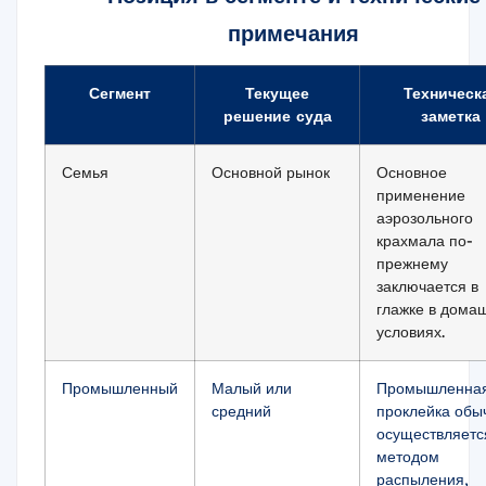
примечания
Сегмент
Текущее
Техническ
решение суда
заметка
Семья
Основной рынок
Основное
применение
аэрозольного
крахмала по-
прежнему
заключается в
глажке в дома
условиях.
Промышленный
Малый или
Промышленна
средний
проклейка обы
осуществляетс
методом
распыления,