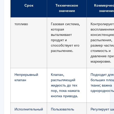
Срок
Техническое
Коммерчес
значение
значени
топливо
Газовая система,
Контролирует
которая
воспламеняем
выталкивает
консистенци
продукт и
распыления,
способствует его
размер части
распылению.
стоимость и
давление при
маркировке.
Непрерывный
Клапан,
Подходит для
клапан
распыляющий
больших пло
жидкость до тех
ткани; важна
пор, пока нажата
однородность
кнопка привода.
Исполнительный
Пользователь
Регулирует ш