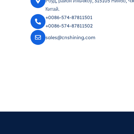
Роуд, район Иньчжоу, 315105 Нинбо, Чж
Китай.
+0086-574-87811501
+0086-574-87811502
sales@cnshining.com