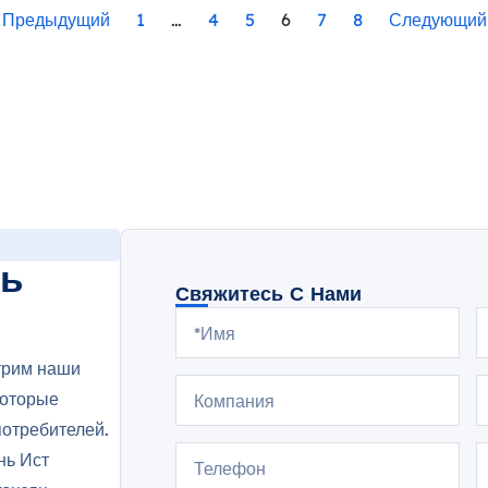
" Предыдущий
1
…
4
5
6
7
8
Следующий 
зь
Свяжитесь С Нами
трим наши
которые
потребителей.
нь Ист