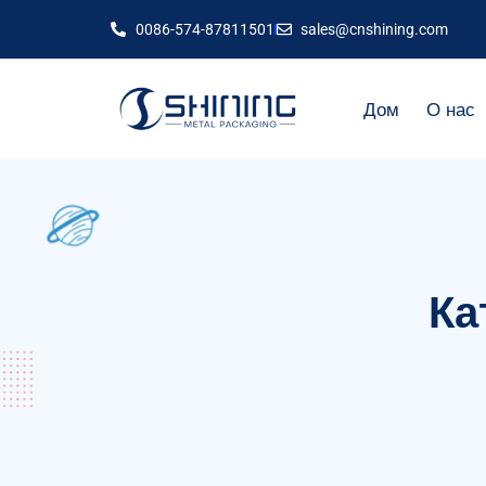
0086-574-87811501
sales@cnshining.com
Дом
О нас
Ка