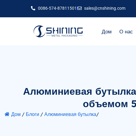
0086-574-87811501
sales@cnshining.com
Дом
О нас
Алюминиевая бутылка
объемом 5
Дом
/
Блоги
/
Алюминиевая бутылка
/