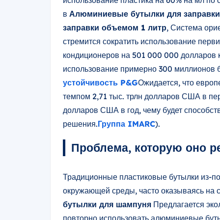
использование пластика на 60% на мл по
в
Алюминиевые бутылки для заправк
заправки объемом 1 литр
, Система ори
стремится сократить использование перви
кондиционеров на 501 000 000 долларов к
использование примерно 300 миллионов б
устойчивость P&G
Ожидается, что европ
темпом 2,71 тыс. трлн долларов США в пер
долларов США в год, чему будет способст
решения.
Группа IMARC
).
Проблема, которую оно р
Традиционные пластиковые бутылки из-по
окружающей среды, часто оказываясь на 
бутылки для шампуня
Предлагается эко
повторно использовать алюминиевые буты