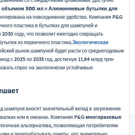
 сравнению со стандартными флаконами. Доступно
и объемом 500 мл
и
Алюминиевые бутылки для
ентирована на повседневное удобство. Компания P&G
чного пластика в бутылках для шампуней и
 2030 году, что позволит ежегодно сокращать
утылок из первичного пластика.
Экологическая
ейский рынок шампуней будет расти со среднегодовым
иод с 2025 по 2033 год, достигнув 11,84 млрд трлн
вовать спрос на экологически устойчивые
ешает
д шампуня вносят значительный вклад в загрязнение
свалках или в океанах. Компания P&G
многоразовые
логичная альтернатива, позволяющая потребителям
лки и перерабатывать пакеты, что значительно