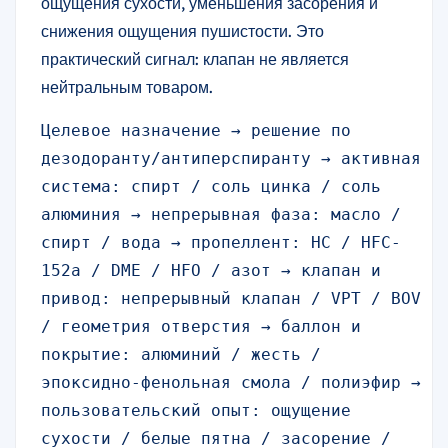
ощущения сухости, уменьшения засорения и
снижения ощущения пушистости. Это
практический сигнал: клапан не является
нейтральным товаром.
Целевое назначение → решение по 
дезодоранту/антиперспиранту → активная 
система: спирт / соль цинка / соль 
алюминия → непрерывная фаза: масло / 
спирт / вода → пропеллент: HC / HFC-
152a / DME / HFO / азот → клапан и 
привод: непрерывный клапан / VPT / BOV 
/ геометрия отверстия → баллон и 
покрытие: алюминий / жесть / 
эпоксидно-фенольная смола / полиэфир → 
пользовательский опыт: ощущение 
сухости / белые пятна / засорение / 