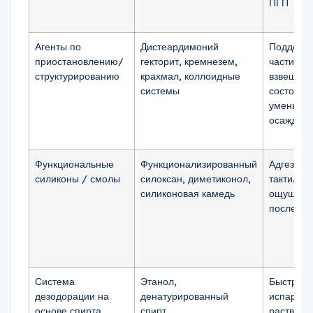
ПГП
Агенты по
Дистеардимоний
Поддерж
приостановлению/
гекторит, кремнезем,
частицы 
структурированию
крахмал, коллоидные
взвешен
системы
состояни
уменьша
осаждени
Функциональные
Функционализированный
Адгезия,
силиконы / смолы
силоксан, диметиконол,
тактильн
силиконовая камедь
ощущения
после ра
Система
Этанол,
Быстрое
дезодорации на
денатурированный
испарени
основе спирта
спирт.
раствори