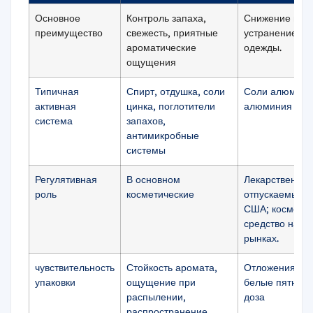
Основное
Контроль запаха,
Снижение пото
преимущество
свежесть, приятные
устранение за
ароматические
одежды.
ощущения
Типичная
Спирт, отдушка, соли
Соли алюмини
активная
цинка, поглотители
алюминия и ц
система
запахов,
антимикробные
системы
Регулятивная
В основном
Лекарственный
роль
косметические
отпускаемый б
США; косметич
средство на мн
рынках.
чувствительность
Стойкость аромата,
Отложения, за
упаковки
ощущение при
белые пятна, 
распылении,
доза
распространение