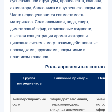
суспензионной структуры, пропеллента, клапана,
активатора, баллончика и внутреннего покрытия.
Часто недооценивается совместимость
материалов. Соли алюминия, вода, спирт,
диметиловый эфир, силиконовые жидкости,
высокая концентрация ароматизаторов и
цинковые системы могут взаимодействовать с
прокладками, пружинами, покрытиями и
пластиком клапанов.
Роль аэрозольных составов 
Группа
Типичные примеры
Основн
ингредиентов
Антиперспирантные
хлоргидрат алюминия,
Уменьши
соли
тетрахлоргидрекс
потоотде
глицинат алюминия-
сформир