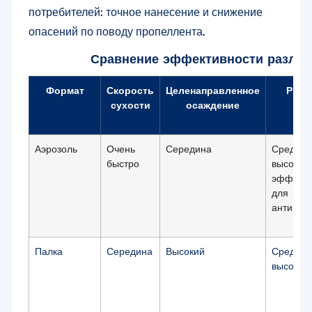
потребителей: точное нанесение и снижение
опасений по поводу пропеллента.
Сравнение эффективности различ
Формат
Скорость
Целенаправленное
Риск
сухости
осаждение
ме
Аэрозоль
Очень
Середина
Средняя
быстро
высокая
эффекти
для
антипер
Палка
Середина
Высокий
Средний
высоког