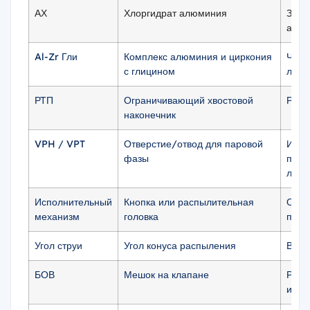
АХ
Хлоргидрат алюминия
Зрел
анти
Al-Zr Гли
Комплекс алюминия и циркония
Част
с глицином
лече
РТП
Ограничивающий хвостовой
Регу
наконечник
VPH / VPT
Отверстие/отвод для паровой
Изме
фазы
поро
лету
Исполнительный
Кнопка или распылительная
Опре
механизм
головка
перв
Угол струи
Угол конуса распыления
Влия
БОВ
Мешок на клапане
Разд
испо