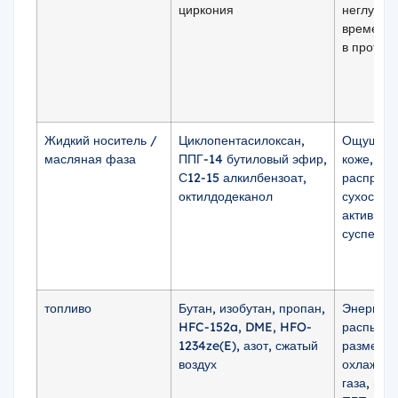
циркония
неглубок
временны
в протока
Жидкий носитель /
Циклопентасилоксан,
Ощущени
масляная фаза
ППГ-14 бутиловый эфир,
коже,
С12-15 алкилбензоат,
распреде
октилдодеканол
сухость н
активная
суспензи
топливо
Бутан, изобутан, пропан,
Энергия
HFC-152a, DME, HFO-
распылен
1234ze(E), азот, сжатый
размер к
воздух
охлажден
газа, пр