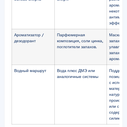
ароматиз
некоторы
антимик
эффект.
Ароматизатор /
Парфюмерная
Маскиров
дезодорант
композиция, соли цинка,
запаха,
поглотители запахов.
улавлива
запаха, к
аромата
Водный маршрут
Вода плюс ДМЭ или
Поддерж
аналогичные системы
позицион
с исполь
материа
натураль
происхо
или с ни
содержа
силикона