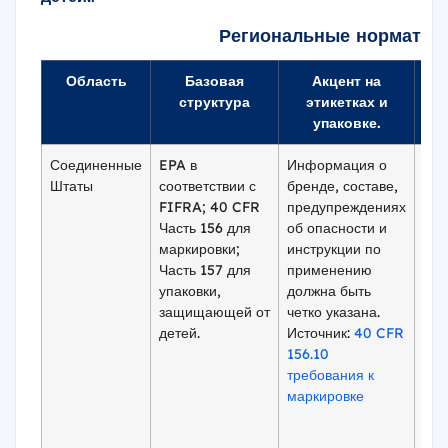
Региональные норматив
Область
Базовая
Акцент на
Фо
структура
этикетках и
орг
упаковке.
Соединенные
EPA в
Информация о
Огр
Штаты
соответствии с
бренде, составе,
исп
FIFRA; 40 CFR
предупреждениях
про
Часть 156 для
об опасности и
озо
маркировки;
инструкции по
вещ
Часть 157 для
применению
хло
упаковки,
должна быть
гид
защищающей от
четко указана.
дей
детей.
Источник:
40 CFR
уро
156.10
Огр
требования к
охр
маркировке
(EP
озо
аэр