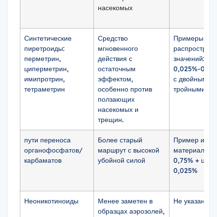
насекомых
Синтетические
Средство
Примеры
пиретроиды:
мгновенного
распростран
перметрин,
действия с
значений: ок
циперметрин,
остаточным
0,025%-0,20%
имипротрин,
эффектом,
с двойными 
тетраметрин
особенно против
тройными см
ползающих
насекомых и
трещин.
пути переноса
Более старый
Пример из ис
органофосфатов/
маршрут с высокой
материала: п
карбаматов
убойной силой
0,75% + циф
0,025%
Неоникотиноиды
Менее заметен в
Не указано
образцах аэрозолей,