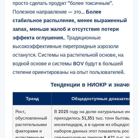
просто сделать продукт “более токсичным”.
Полезное направление — это...
Более
стабильное распыление, менее выраженный
запах, меньше жалоб и отсутствие потери
эффекта оглушения.
. Традиционные
высокоэффективные пиретроидные аэрозоли
останутся. Системы на растительной основе, на
водной основе и системы BOV будут в большей
степени ориентированы на опыт пользователей.
Тенденции в НИОКР и значени
Тренд
Общедоступные доказательс
Рост,
В 2025 году на долю натуральных инсек
обусловленный
приходилось 51,351 тыс. тонн бытовых
растительными
инсектицидов, а в одном из общедоступ
факторами и
наборов данных этот показатель рос со
естественным
среднегодовым темпом 8,421 тыс. тонн.