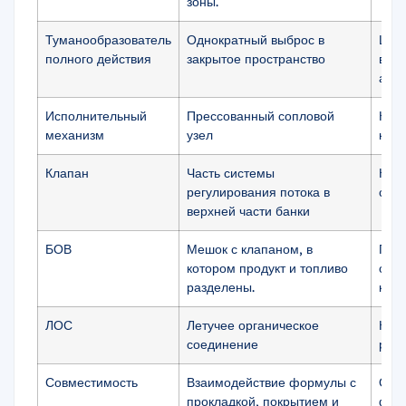
зоны.
Туманообразователь
Однократный выброс в
Широ
полного действия
закрытое пространство
восп
атм
Исполнительный
Прессованный сопловой
Конт
механизм
узел
комф
Клапан
Часть системы
Конт
регулирования потока в
стаб
верхней части банки
БОВ
Мешок с клапаном, в
Подх
котором продукт и топливо
оста
разделены.
к в
ЛОС
Летучее органическое
Конт
соединение
реце
Совместимость
Взаимодействие формулы с
Опре
прокладкой, покрытием и
фазо