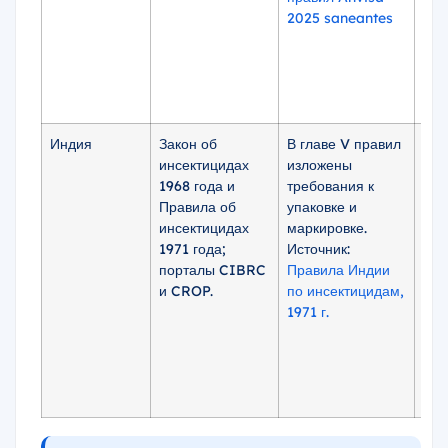
2025 saneantes
выя
огр
лет
сое
инс
Индия
Закон об
В главе V правил
При
инсектицидах
изложены
кон
1968 года и
требования к
озо
Правила об
упаковке и
вещ
инсектицидах
маркировке.
хло
1971 года;
Источник:
ана
порталы CIBRC
Правила Индии
заг
и CROP.
по инсектицидам,
выя
1971 г.
огр
лет
сое
инс
при