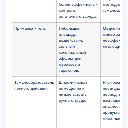
более эффективный
мелкодиспе
контроль
туманом.
остаточного заряда.
Приманка / гель
Небольшая
Медленно л
площадь
менее замет
воздействия,
неэффективн
сильный
летающих на
колониальный
эффект для
муравьев и
тараканов.
Туманообразователь
Широкий охват
Риск распыл
полного действия
помещения и
пестицидов,
низкие затраты
период прост
ручного труда.
воспламеняе
опасность д
продуктов/д
животных.