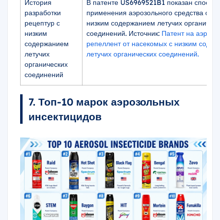
История
В патенте US6969521B1 показан способ
разработки
применения аэрозольного средства от н
рецептур с
низким содержанием летучих органичес
низким
соединений. Источник:
Патент на аэрозо
содержанием
репеллент от насекомых с низким соде
летучих
летучих органических соединений.
органических
соединений
7. Топ-10 марок аэрозольных
инсектицидов