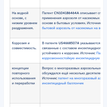
На водной
Патент CN104186464A описывает спосо
основе, с
применения аэрозоля от насекомых на 
низким уровнем
основе в бытовых условиях. Источник:
Па
раздражения.
бытовой аэрозоль от насекомых на водн
Коррозия и
В патенте US4668507A указываются пр
совместимость.
связанные с составом инсектицидного а
устойчивого к коррозии. Источник:
Патент
коррозионностойкую инсектицидную ко
концепции
Вопрос о многоразовых аэрозольных ба
повторного
обсуждался ещё несколько десятилетий 
использования
Источник:
патент на многоразовый аэро
и переработки
инсектицидный баллончик