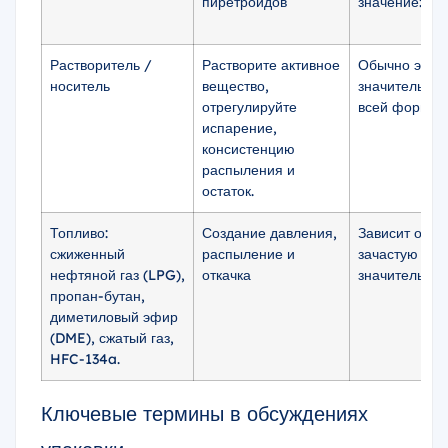
пиретроидов
значение: 0,
Растворитель /
Растворите активное
Обычно это
носитель
вещество,
значительная
отрегулируйте
всей формул
испарение,
консистенцию
распыления и
остаток.
Топливо:
Создание давления,
Зависит от с
сжиженный
распыление и
зачастую сос
нефтяной газ (LPG),
откачка
значительную
пропан-бутан,
диметиловый эфир
(DME), сжатый газ,
HFC-134a.
Ключевые термины в обсуждениях