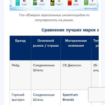
Топ-10 марок аэрозольных инсектицидов по
популярности на рынке.
Сравнение лучших марок аэр
Бренд
Основной
Материнская
Типич
рынок / страна
компания
разм
Рейд
Соединенные
СК Джонсон
15-18
Штаты
унций
Горячий
Соединенные
Spectrum
15 унц
выстрел
Штаты
Brands