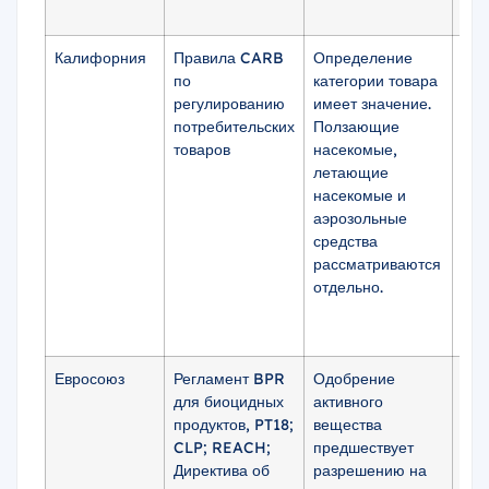
Калифорния
Правила CARB
Определение
Сод
по
категории товара
орг
регулированию
имеет значение.
аэр
потребительских
Ползающие
нас
товаров
насекомые,
уве
летающие
аэр
насекомые и
кло
аэрозольные
аэр
средства
нас
рассматриваются
аэр
отдельно.
— д
Ста
пот
Евросоюз
Регламент BPR
Одобрение
В х
для биоцидных
активного
выб
продуктов, PT18;
вещества
еди
CLP; REACH;
предшествует
огр
Директива об
разрешению на
лет