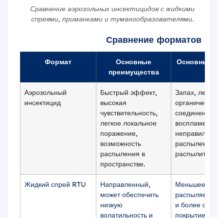
Сравнение аэрозольных инсектицидов с жидкими
спреями, приманками и туманообразователями.
Сравнение форматов бо
Формат
Основные
Основные н
преимущества
Аэрозольный
Быстрый эффект,
Запах, летуч
инсектицид
высокая
органически
чувствительность,
соединения,
легкое локальное
воспламеняе
поражение,
неправильно
возможность
распыление,
распыления в
распылители
пространстве.
Жидкий спрей RTU
Направленный,
Меньшее воз
может обеспечить
распыляемог
низкую
и более сла
волатильность и
покрытие