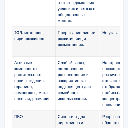
взятых в домашних
условиях и взятых в
общественных
местах.
IGR: метопрен,
Прерывание линьки,
Не указано
пирипроксифен
развития яиц и
размножения.
Активные
Слабый запах,
На страницах
компоненты
естественное
посвященны
растительного
расположение и
розничной то
происхождения:
восприятие как
это часто не
гераниол,
подходящего для
отображается
лемонграсс, мята
семейного
стабильная
полевая, розмарин.
использования.
концентраци
населения.
ПБО
Синергист для
Репрезентат
пиретринов и
общественно