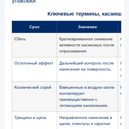
упаковки
Ключевые термины, касающиес
Срок
Значение
П
Сбить
Кратковременное снижение
Опре
активности насекомых после
поде
опрыскивания
Остаточный эффект
Дальнейший контроль после
Под
нанесения на поверхность.
функ
испо
Космический спрей
Взвешенные в воздухе капли
Подх
контактируют
каче
преимущественно с
летающими насекомыми.
Трещина и щель
Направленное нанесение в
Нео
щели, плинтусы и скрытые
имп