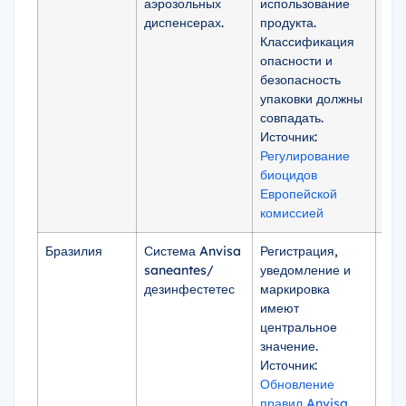
аэрозольных
использование
сое
диспенсерах.
продукта.
аэр
Классификация
кон
опасности и
оз
безопасность
вещ
упаковки должны
гид
совпадать.
лег
Источник:
аэр
Регулирование
опа
биоцидов
стр
Европейской
комиссией
Бразилия
Система Anvisa
Регистрация,
В о
saneantes/
уведомление и
тех
дезинфестетес
маркировка
ука
имеют
ХФУ
центральное
про
значение.
гиг
Источник:
зап
Обновление
ход
правил Anvisa
инф