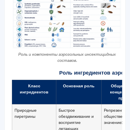
Роль и компоненты аэрозольных инсектицидных
составов.
Роль ингредиентов аэроз
Класс
Основная роль
Обществ
ингредиентов
концентр
прим
Природные
Быстрое
Репрезентат
пиретрины
обездвиживание и
общественно
восприятие
значение: 0,
летающих