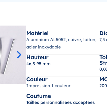
Matériel
Di
Aluminium AL5052, cuivre, laiton,
7,5
acier inoxydable
Hauteur
To
St
46,5-95 mm
0,
Couleur
M
Impression 1 couleur
200
Coutume
Tailles personnalisées acceptées