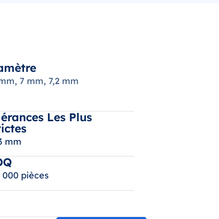
amètre
 mm, 7 mm, 7,2 mm
lérances Les Plus
rictes
03 mm
OQ
 000 pièces