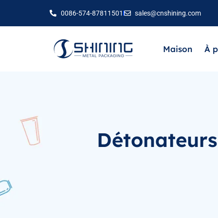
0086-574-87811501
sales@cnshining.com
Maison
À p
Détonateurs