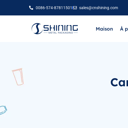
0086-574-87811501
sales@cnshining.com
Maison
À p
Ca