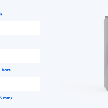
m
2 bars
25 mm)