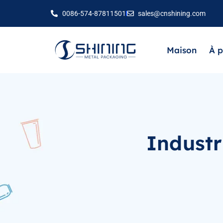
0086-574-87811501
sales@cnshining.com
Maison
À p
Industr