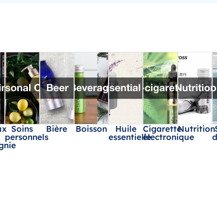
ux
Soins
Bière
Boisson
Huile
Cigarette
Nutrition
personnels
essentielle
électronique
d
gnie