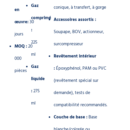
Gaz
conique, à transfert, à gorge
en
comprimé
Accessoires assortis :
œuvre:
30
:
Soupape, BOV, actionneur,
jours
225
surcompresseur
MOQ :
20
ml
Revêtement intérieur
000
Gaz
:
Époxyphénol, PAM ou PVC
pièces
liquide
(revêtement spécial sur
:
275
demande), tests de
ml
compatibilité recommandés.
Couche de base :
Base
blanche/colorée ou