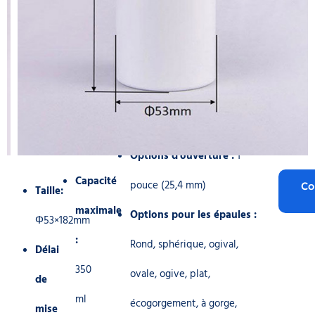
Options d'ouverture :
1
Capacité
pouce (25,4 mm)
Co
Taille:
maximale
Options pour les épaules :
Φ53×182mm
:
Rond, sphérique, ogival,
Délai
350
ovale, ogive, plat,
de
ml
écogorgement, à gorge,
mise