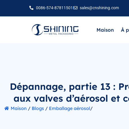
0086-574-87811501
sales@cnshining.com
Maison
À p
Dépannage, partie 13 : Pr
aux valves d’aérosol et 
Maison
/
Blogs
/
Emballage aérosol
/