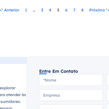
«" Anterior
1
…
3
4
5
6
7
8
Próximo "
Entre Em Contato
explorar
ra atender às
nsumidores.
hengxin