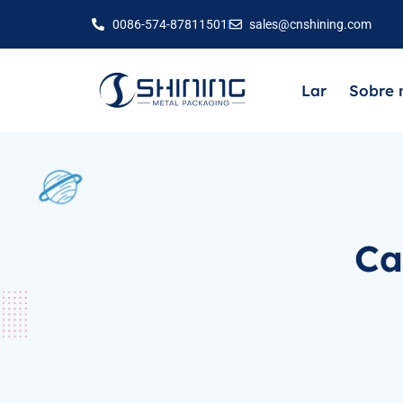
0086-574-87811501
sales@cnshining.com
Lar
Sobre 
Ca