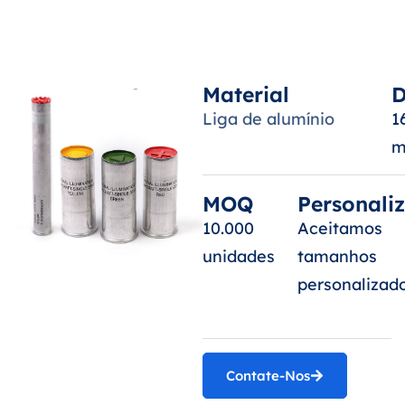
Material
D
Liga de alumínio
1
m
MOQ
Personali
10.000
Aceitamos
unidades
tamanhos
personalizado
Contate-Nos