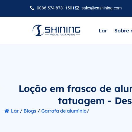
0086-574-87811501
sales@cnshining.com
Lar
Sobre 
Loção em frasco de alu
tatuagem - Des
Lar
/
Blogs
/
Garrafa de alumínio
/