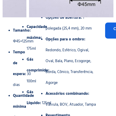
Opções de abertura:
1
Capacidade
polegada (25,4 mm), 20 mm
C
Tamanho:
máxima:
Opções para o ombro:
Φ45×125mm
175ml
Redondo, Esférico, Ogival,
Tempo
Gás
Oval, Bala, Plano, Ecogorge,
de
comprimido:
Borda, Cônico, Transferência,
espera:
30
100ml
Agorge
dias
Gás
Acessórios combinando:
Quantidade
Líquido:
125ml
Válvula, BOV, Atuador, Tampa
mínima
Revestimento