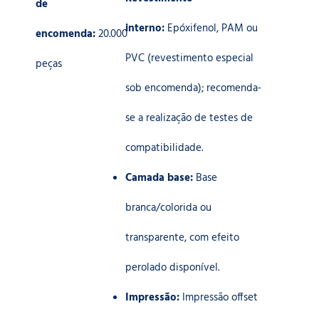
de
interno:
Epóxifenol, PAM ou
encomenda:
20.000
PVC (revestimento especial
peças
sob encomenda); recomenda-
se a realização de testes de
compatibilidade.
Camada base:
Base
branca/colorida ou
transparente, com efeito
perolado disponível.
Impressão:
Impressão offset