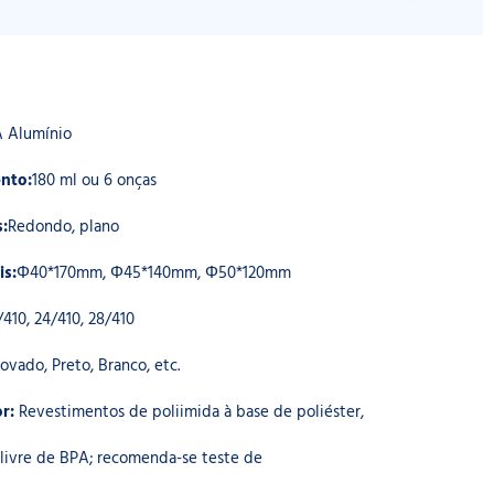
A Alumínio
nto:
180 ml ou 6 onças
:
Redondo, plano
is:
Φ40*170mm, Φ45*140mm, Φ50*120mm
/410, 24/410, 28/410
ovado, Preto, Branco, etc.
or:
Revestimentos de poliimida à base de poliéster,
 livre de BPA; recomenda-se teste de