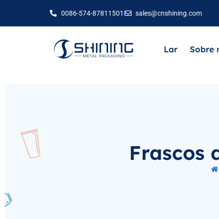
0086-574-87811501
sales@cnshining.com
Lar
Sobre 
Frascos 