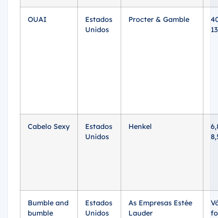
OUAI
Estados
Procter & Gamble
40
Unidos
13
Cabelo Sexy
Estados
Henkel
6,
Unidos
8,
Bumble and
Estados
As Empresas Estée
Vá
bumble
Unidos
Lauder
f