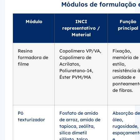
Módulos de formulação 
Módulo
INCI
Função
representativo /
principal
Material
Resina
Copolímero VP/VA,
Fixação,
formadora de
Copolímero de
memória de
filme
Acrilatos,
estilo,
Poliuretano-14,
resistência 
Éster PVM/MA
umidade e
ponteament
de fibras.
Pó
Fosfato de amido
Absorção de
texturizador
de arroz, amido de
óleo,
tapioca, zeólita,
rugosidade,
sílica dimetil
espaçament
sililato, talco
e