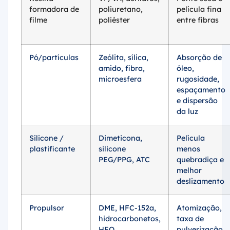
formadora de
poliuretano,
película fina
filme
poliéster
entre fibras
Pó/partículas
Zeólita, sílica,
Absorção de
amido, fibra,
óleo,
microesfera
rugosidade,
espaçamento
e dispersão
da luz
Silicone /
Dimeticona,
Película
plastificante
silicone
menos
PEG/PPG, ATC
quebradiça e
melhor
deslizamento
Propulsor
DME, HFC-152a,
Atomização,
hidrocarbonetos,
taxa de
HFO
pulverização,