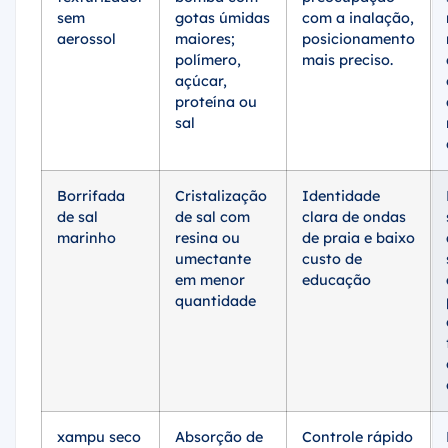
sem
gotas úmidas
com a inalação,
aerossol
maiores;
posicionamento
polímero,
mais preciso.
açúcar,
proteína ou
sal
Borrifada
Cristalização
Identidade
de sal
de sal com
clara de ondas
marinho
resina ou
de praia e baixo
umectante
custo de
em menor
educação
quantidade
xampu seco
Absorção de
Controle rápido