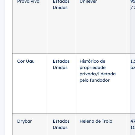
Prova viva
Estados
Unilever
95
Unidos
/
Cor Uau
Estados
Histórico de
1,
Unidos
propriedade
o
privada/liderada
pelo fundador
Drybar
Estados
Helena de Troia
47
Unidos
11