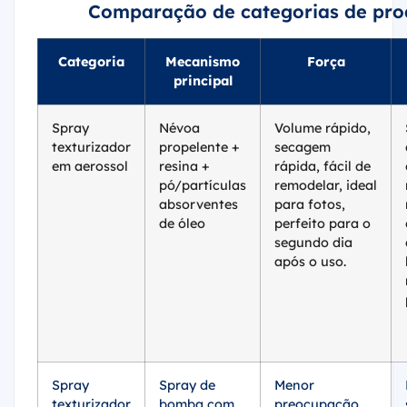
Comparação de categorias de pro
Categoria
Mecanismo
Força
principal
Spray
Névoa
Volume rápido,
texturizador
propelente +
secagem
em aerossol
resina +
rápida, fácil de
pó/partículas
remodelar, ideal
absorventes
para fotos,
de óleo
perfeito para o
segundo dia
após o uso.
Spray
Spray de
Menor
texturizador
bomba com
preocupação