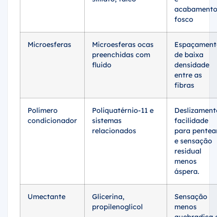
acabament
fosco
Microesferas
Microesferas ocas
Espaçament
preenchidas com
de baixa
fluido
densidade
entre as
fibras
Polímero
Poliquatérnio-11 e
Deslizament
condicionador
sistemas
facilidade
relacionados
para pentea
e sensação
residual
menos
áspera.
Umectante
Glicerina,
Sensação
propilenoglicol
menos
quebradiça 