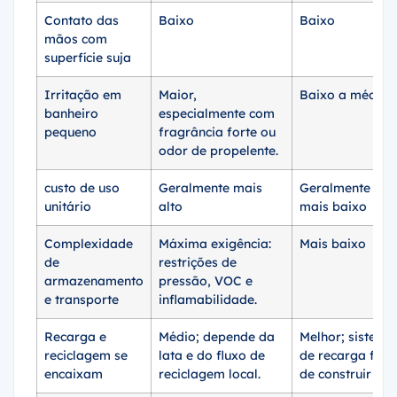
Contato das
Baixo
Baixo
mãos com
superfície suja
Irritação em
Maior,
Baixo a médio
banheiro
especialmente com
pequeno
fragrância forte ou
odor de propelente.
custo de uso
Geralmente mais
Geralmente o
unitário
alto
mais baixo
Complexidade
Máxima exigência:
Mais baixo
de
restrições de
armazenamento
pressão, VOC e
e transporte
inflamabilidade.
Recarga e
Médio; depende da
Melhor; sistema
reciclagem se
lata e do fluxo de
de recarga fáce
encaixam
reciclagem local.
de construir