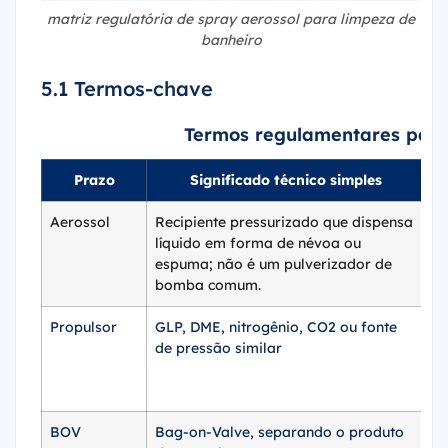
matriz regulatória de spray aerossol para limpeza de
banheiro
5.1 Termos-chave
Termos regulamentares para
Prazo
Significado técnico simples
Aerossol
Recipiente pressurizado que dispensa
I
líquido em forma de névoa ou
V
espuma; não é um pulverizador de
in
bomba comum.
Propulsor
GLP, DME, nitrogênio, CO2 ou fonte
C
de pressão similar
(
o 
G
BOV
Bag-on-Valve, separando o produto
I