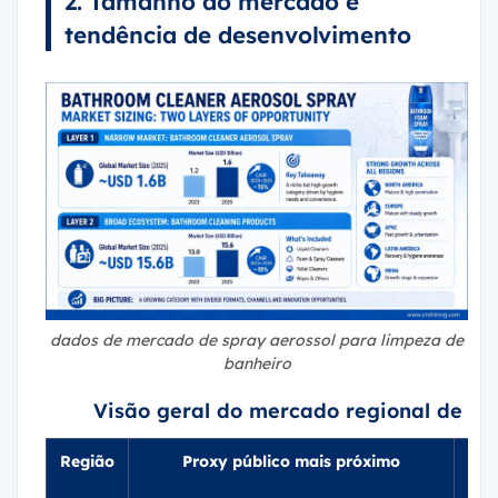
2. Tamanho do mercado e
tendência de desenvolvimento
dados de mercado de spray aerossol para limpeza de
banheiro
Visão geral do mercado regional de pr
Região
Proxy público mais próximo
Jul