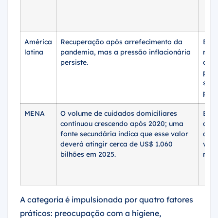
América
Recuperação após arrefecimento da
Em
latina
pandemia, mas a pressão inflacionária
recu
persiste.
com 
pre
sobr
preç
MENA
O volume de cuidados domiciliares
Está
continuou crescendo após 2020; uma
cres
fonte secundária indica que esse valor
com 
deverá atingir cerca de US$ 1.060
valo
bilhões em 2025.
rele
A categoria é impulsionada por quatro fatores
práticos: preocupação com a higiene,