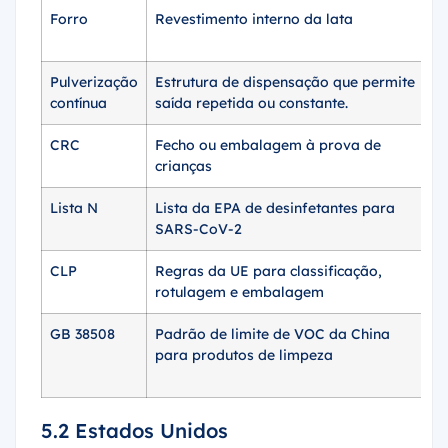
Forro
Revestimento interno da lata
De
p
Pulverização
Estrutura de dispensação que permite
M
contínua
saída repetida ou constante.
de
CRC
Fecho ou embalagem à prova de
P
crianças
f
Lista N
Lista da EPA de desinfetantes para
A
SARS-CoV-2
d
CLP
Regras da UE para classificação,
C
rotulagem e embalagem
ad
GB 38508
Padrão de limite de VOC da China
D
para produtos de limpeza
V
b
5.2 Estados Unidos