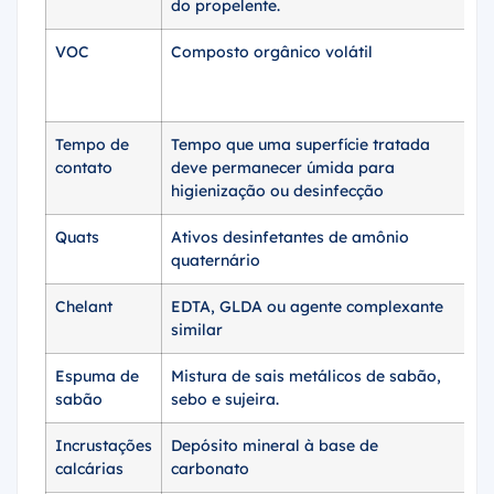
do propelente.
e
VOC
Composto orgânico volátil
D
f
na
Tempo de
Tempo que uma superfície tratada
D
contato
deve permanecer úmida para
le
higienização ou desinfecção
Quats
Ativos desinfetantes de amônio
Ef
quaternário
c
Chelant
EDTA, GLDA ou agente complexante
Mu
similar
de
Espuma de
Mistura de sais metálicos de sabão,
G
sabão
sebo e sujeira.
q
Incrustações
Depósito mineral à base de
N
calcárias
carbonato
ro