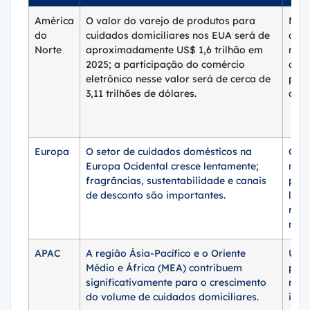
América
O valor do varejo de produtos para
Mar
do
cuidados domiciliares nos EUA será de
cons
Norte
aproximadamente US$ 1,6 trilhão em
mad
2025; a participação do comércio
com 
eletrônico nesse valor será de cerca de
pen
3,11 trilhões de dólares.
de m
Europa
O setor de cuidados domésticos na
Cres
Europa Ocidental cresce lentamente;
mad
fragrâncias, sustentabilidade e canais
por
de desconto são importantes.
lento
regu
mais
APAC
A região Ásia-Pacífico e o Oriente
Uma
Médio e África (MEA) contribuem
prin
significativamente para o crescimento
regi
do volume de cuidados domiciliares.
incr