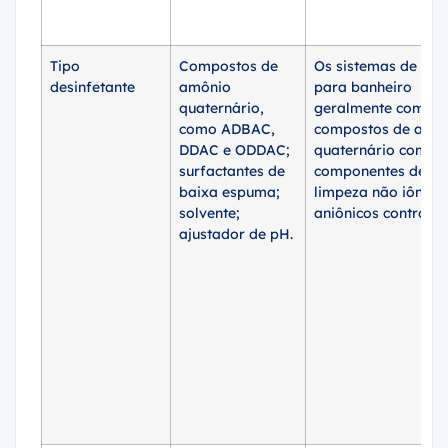
Tipo
Compostos de
Os sistemas de es
desinfetante
amônio
para banheiro
quaternário,
geralmente combi
como ADBAC,
compostos de amô
DDAC e ODDAC;
quaternário com
surfactantes de
componentes de
baixa espuma;
limpeza não iônico
solvente;
aniônicos controlad
ajustador de pH.