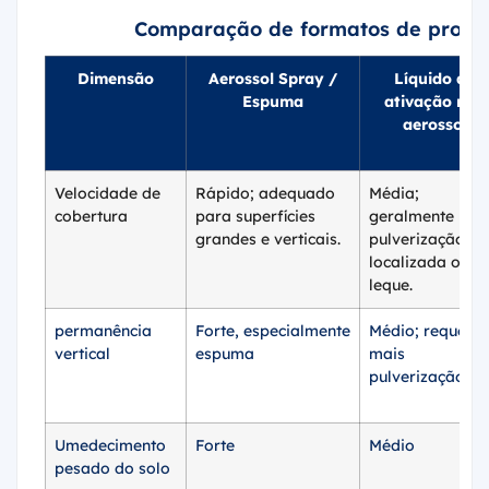
Comparação de formatos de produt
Dimensão
Aerossol Spray /
Líquido de
Espuma
ativação não
aerossol
Velocidade de
Rápido; adequado
Média;
cobertura
para superfícies
geralmente
grandes e verticais.
pulverização
localizada ou e
leque.
permanência
Forte, especialmente
Médio; requer
vertical
espuma
mais
pulverização.
Umedecimento
Forte
Médio
pesado do solo