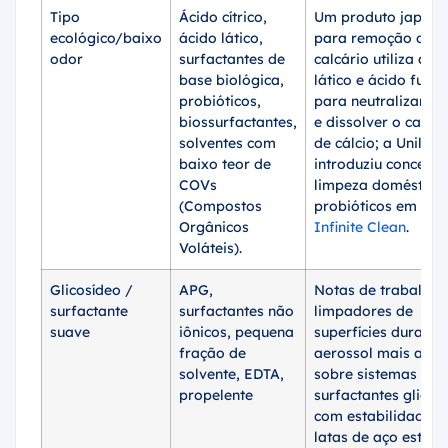
Tipo
Ácido cítrico,
Um produto japonê
ecológico/baixo
ácido lático,
para remoção de
odor
surfactantes de
calcário utiliza áci
base biológica,
lático e ácido fumá
probióticos,
para neutralizar o 
biossurfactantes,
e dissolver o carbo
solventes com
de cálcio; a Unileve
baixo teor de
introduziu conceito
COVs
limpeza doméstica
(Compostos
probióticos em
Cif
Orgânicos
Infinite Clean
.
Voláteis).
Glicosídeo /
APG,
Notas de trabalho 
surfactante
surfactantes não
limpadores de
suave
iônicos, pequena
superfícies duras e
fração de
aerossol mais anti
solvente, EDTA,
sobre sistemas de
propelente
surfactantes glicos
com estabilidade út
latas de aço estan