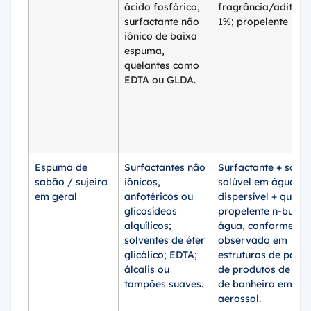
ácido fosfórico,
fragrância/aditivos
surfactante não
1%; propelente 5–1
iônico de baixa
espuma,
quelantes como
EDTA ou GLDA.
Espuma de
Surfactantes não
Surfactante + solve
sabão / sujeira
iônicos,
solúvel em água ou
em geral
anfotéricos ou
dispersível + quelan
glicosídeos
propelente n-butan
alquílicos;
água, conforme
solventes de éter
observado em
glicólico; EDTA;
estruturas de paten
álcalis ou
de produtos de lim
tampões suaves.
de banheiro em
aerossol.