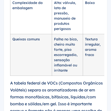
Complexidade da
Alta: válvula,
Baixo
Ba
embalagem
lata de
pressão,
manuseio de
produtos
perigosos
Queixas comuns
Falha no bico,
Textura
Mu
cheiro muito
irregular,
le
forte, piso
aroma
mu
escorregadio,
fraco
le
sensação
inflamável ou
irritante
A tabela federal de VOCs (Compostos Orgânicos
Voláteis) separa os aromatizadores de ar em
formas monofásicas, bifásicas, líquidas/com
bomba e sólidas/em gel. Isso é importante
porque o formato não é apenas uma escolha de