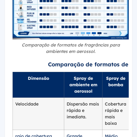
Comparação de formatos de fragrâncias para
ambientes em aerossol.
Comparação de formatos de fr
Dimensão
Spray de
Spray de
D
ambiente em
bomba
aerossol
v
Velocidade
Dispersão mais
Cobertura
Le
rápida e
rápida e
imediata.
mais
baixa
raio de cobertura
Grande
Médio
Pe