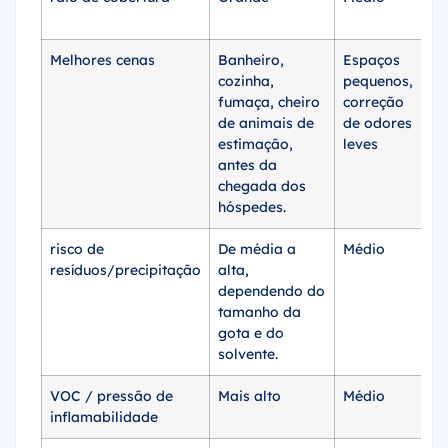
a 
Melhores cenas
Banheiro,
Espaços
am
cozinha,
pequenos,
de
fumaça, cheiro
correção
de
de animais de
de odores
ou
estimação,
leves
qu
antes da
chegada dos
hóspedes.
risco de
De média a
Médio
Ba
resíduos/precipitação
alta,
dependendo do
tamanho da
gota e do
solvente.
VOC / pressão de
Mais alto
Médio
Ba
inflamabilidade