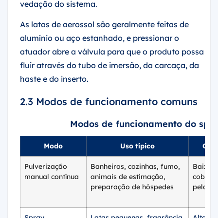
vedação do sistema.
As latas de aerossol são geralmente feitas de
alumínio ou aço estanhado, e pressionar o
atuador abre a válvula para que o produto possa
fluir através do tubo de imersão, da carcaça, da
haste e do inserto.
2.3 Modos de funcionamento comuns
Modos de funcionamento do spra
Modo
Uso típico
Cara
Pulverização
Banheiros, cozinhas, fumo,
Baixo c
manual contínua
animais de estimação,
cobertu
preparação de hóspedes
pelo us
Spray
Latas pequenas, fragrância
Alta co