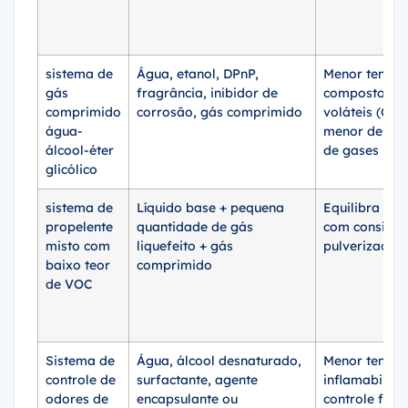
sistema de
Água, etanol, DPnP,
Menor tendên
gás
fragrância, inibidor de
compostos or
comprimido
corrosão, gás comprimido
voláteis (COV
água-
menor depen
álcool-éter
de gases infl
glicólico
sistema de
Líquido base + pequena
Equilibra ba
propelente
quantidade de gás
com consistê
misto com
liquefeito + gás
pulverização
baixo teor
comprimido
de VOC
Sistema de
Água, álcool desnaturado,
Menor tendên
controle de
surfactante, agente
inflamabilida
odores de
encapsulante ou
controle func