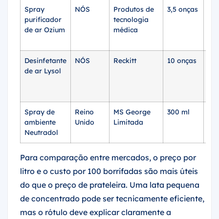
Spray
NÓS
Produtos de
3,5 onças
ap
purificador
tecnologia
$4,
de ar Ozium
médica
Desinfetante
NÓS
Reckitt
10 onças
ap
de ar Lysol
$6,
Spray de
Reino
MS George
300 ml
uma
ambiente
Unido
Limitada
ap
Neutradol
$4
Para comparação entre mercados, o preço por
litro e o custo por 100 borrifadas são mais úteis
do que o preço de prateleira. Uma lata pequena
de concentrado pode ser tecnicamente eficiente,
mas o rótulo deve explicar claramente a