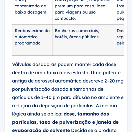
concentrado de
premium para casa, ideal
fragrân
baixa dosagem
para viagens ou uso
pulver
compacto.
pequen
Reabastecimento
Banheiros comerciais,
Dosage
automático
hotéis, áreas públicas
repetív
programado
pelo di
Válvulas dosadoras podem manter cada dose
dentro de uma faixa mais estreita. Uma patente
antiga de aerossol automático descreve 2–20 mg
por pulverização dosada e tamanhos de
gotículas de 1–40 μm para difusão no ambiente e
redução da deposição de partículas. A mesma
lógica ainda se aplica:
dose, tamanho das
partículas, taxa de pulverização e janela de
evaporação do solvente
Decida se o produto