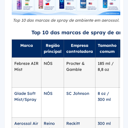
Top 10 das marcas de spray de ambiente em aerossol.
Top 10 das marcas de spray de amb
Marca
Região
Empresa
Tamanho
F
principal
controladora
comum
Febreze AIR
NÓS
Procter &
185 ml /
ap
Mist
Gamble
8,8 oz
$4.
Glade Soft
NÓS
SC Johnson
8 oz /
Pac
Mist/Spray
300 ml
uni
ap
$4,
Aerossol Air
Reino
Reckitt
300 ml
ap