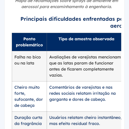
Mapa de reclamações sobre sprays de ambiente em
aerossol para encaminhamento à engenharia.
Principais dificuldades enfrentadas por
aeross
Ponto
Tipo de amostra observada
problemático
Falha no bico
Avaliações de varejistas mencionam
ou na lata
que as latas param de funcionar
antes de ficarem completamente
vazias.
Cheiro muito
Comentários de varejistas e nas
forte,
redes sociais relatam irritação na
sufocante, dor
garganta e dores de cabeça.
de cabeça
Duração curta
Usuários relatam cheiro instantâneo,
da fragrância
mas efeito residual fraco.