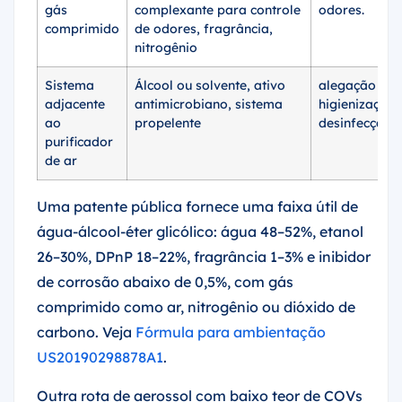
gás
complexante para controle
odores.
comprimido
de odores, fragrância,
nitrogênio
Sistema
Álcool ou solvente, ativo
alegação de
adjacente
antimicrobiano, sistema
higienização 
ao
propelente
desinfecção 
purificador
de ar
Uma patente pública fornece uma faixa útil de
água-álcool-éter glicólico: água 48–52%, etanol
26–30%, DPnP 18–22%, fragrância 1–3% e inibidor
de corrosão abaixo de 0,5%, com gás
comprimido como ar, nitrogênio ou dióxido de
carbono. Veja
Fórmula para ambientação
US20190298878A1
.
Outra rota de aerossol com baixo teor de COVs