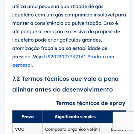
utiliza uma pequena quantidade de gás
liquefeito com um gás comprimido insolúvel para
manter a consistência da pulverização. Isso é
útil porque a remoção excessiva do propelente
liquefeito pode criar gotículas grandes,
atomização fraca e baixa estabilidade de
pressão. Veja
US20230277421A1 Produto em
aerossol
.
7.2 Termos técnicos que vale a pena
alinhar antes do desenvolvimento
Termos técnicos de spray d
Prazo
Significado simples
Po
VOC
Composto orgânico volátil
Define a p