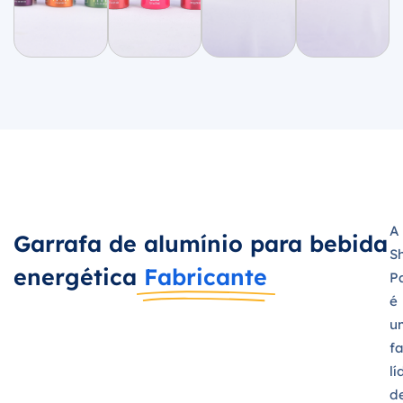
A
Garrafa de alumínio para bebida
S
energética
Fabricante
P
é
u
f
lí
d