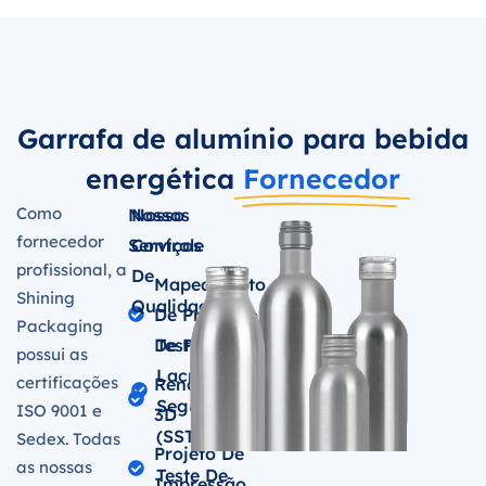
Garrafa de alumínio para bebida
energética
Fornecedor
Como
Nossos
Nosso
fornecedor
Serviços
Controle
profissional, a
De
Mapeamento
Shining
Qualidade
De Projeção
Packaging
De Produto
Teste De
possui as
Lacre De
certificações
Renderizações
Segurança
ISO 9001 e
3D
(SST)
Sedex. Todas
Projeto De
as nossas
Teste De
Impressão