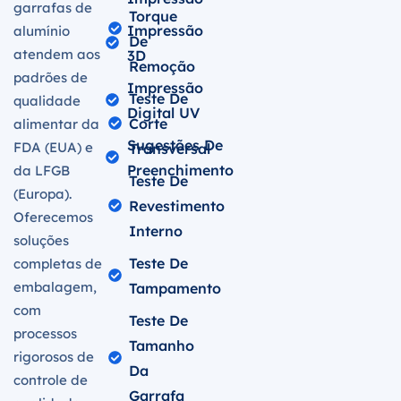
garrafas de
Torque
Impressão
alumínio
De
atendem aos
3D
Remoção
padrões de
Impressão
Teste De
qualidade
Digital UV
Corte
alimentar da
Sugestões De
FDA (EUA) e
Transversal
Preenchimento
da LFGB
Teste De
(Europa).
Revestimento
Oferecemos
Interno
soluções
Teste De
completas de
embalagem,
Tampamento
com
Teste De
processos
Tamanho
rigorosos de
Da
controle de
Garrafa