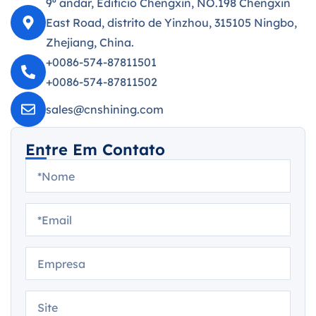
9º andar, Edifício Chengxin, NO.198 Chengxin
East Road, distrito de Yinzhou, 315105 Ningbo,
Zhejiang, China.
+0086-574-87811501
+0086-574-87811502
sales@cnshining.com
Entre Em Contato