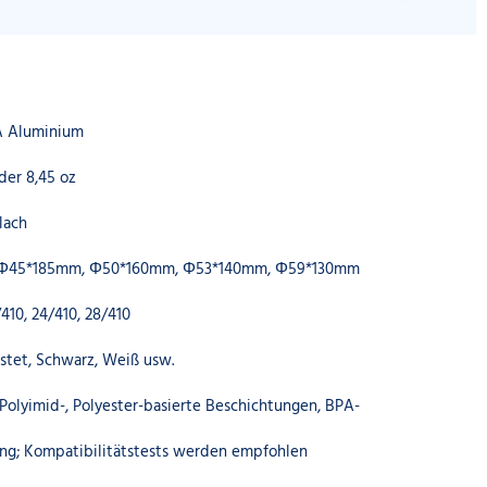
A Aluminium
der 8,45 oz
lach
Φ45*185mm, Φ50*160mm, Φ53*140mm, Φ59*130mm
410, 24/410, 28/410
stet, Schwarz, Weiß usw.
Polyimid-, Polyester-basierte Beschichtungen, BPA-
ung; Kompatibilitätstests werden empfohlen