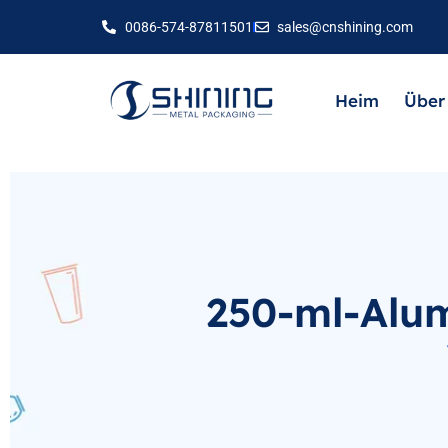
0086-574-87811501
sales@cnshining.com
Heim
Über
250-ml-Alum