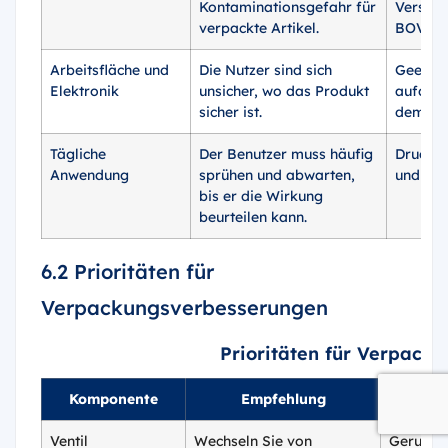
Kontaminationsgefahr für
Verschl
verpackte Artikel.
BOV-De
Arbeitsfläche und
Die Nutzer sind sich
Geeigne
Elektronik
unsicher, wo das Produkt
aufdruc
sicher ist.
dem Rüc
Tägliche
Der Benutzer muss häufig
Drucken
Anwendung
sprühen und abwarten,
und Tes
bis er die Wirkung
beurteilen kann.
6.2 Prioritäten für
Verpackungsverbesserungen
Prioritäten für Verpack
Komponente
Empfehlung
Pr
Ventil
Wechseln Sie von
Geruchse