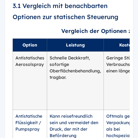
3.1 Vergleich mit benachbarten
Optionen zur statischen Steuerung
Vergleich der Optionen zur
Option
Leistung
Kostenpr
Antistatisches
Schnelle Deckkraft,
Geringe Stückz
Aerosolspray
sofortige
Verbrauchsmat
Oberflächenbehandlung,
einen längeren
tragbar.
Antistatische
Kann reisefreundlich
Oftmals gering
Flüssigkeit /
sein und vermeidet den
Verpackungsko
Pumpspray
Druck, der mit der
als bei
Beförderung
hochspezialisie