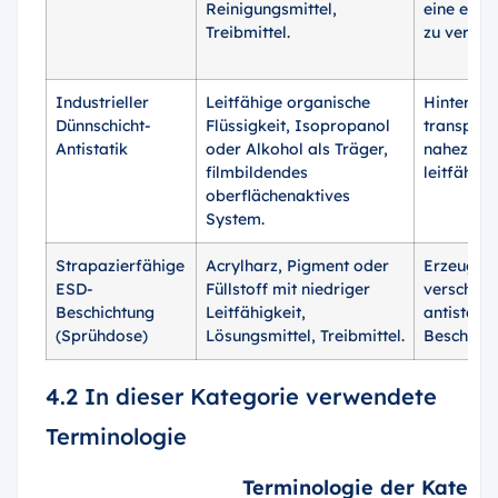
Reinigungsmittel,
eine erne
Treibmittel.
zu verhin
Industrieller
Leitfähige organische
Hinterläs
Dünnschicht-
Flüssigkeit, Isopropanol
transpare
Antistatik
oder Alkohol als Träger,
nahezu tr
filmbildendes
leitfähige
oberflächenaktives
System.
Strapazierfähige
Acrylharz, Pigment oder
Erzeugt e
ESD-
Füllstoff mit niedriger
verschlei
Beschichtung
Leitfähigkeit,
antistatis
(Sprühdose)
Lösungsmittel, Treibmittel.
Beschicht
4.2 In dieser Kategorie verwendete
Terminologie
Terminologie der Kategor