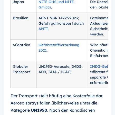
Japan
NITE GHS und NITE-
Die Übereinst
Gmiccs
.
den lokalen Kl
Brasilien
ABNT NBR 14725:2023;
Lateinamerika
Gefahrguttransport durch
Aktualisierung
ANTT
.
Sicherheitsdat
werden.
Südafrika
Gefahrstoffverordnung
Wird häufig al
2021
.
Chemikalienvo
Einfuhrbestim
Globaler
UN1950-Aerosole, IMDG,
IMDG-Gefahrg
Transport
ADR, IATA / ICAO.
während für d
separate Ver
erforderlich si
Der Transport stellt häufig eine Kostenfalle dar.
Aerosolsprays fallen üblicherweise unter die
Kategorie
UN1950
. Nach den kanadischen