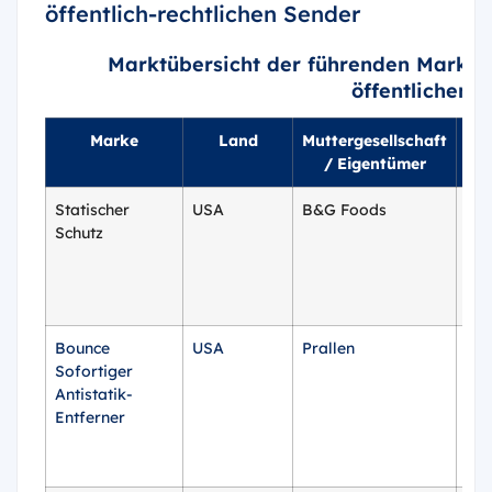
öffentlich-rechtlichen Sender
Marktübersicht der führenden Marken 
öffentlichen 
Marke
Land
Muttergesellschaft
Üb
/ Eigentümer
G
Statischer
USA
B&G Foods
1,4
Schutz
5,5
Bounce
USA
Prallen
3-
Sofortiger
Unz
Antistatik-
Pu
Entferner
9,7
Unz
Aer