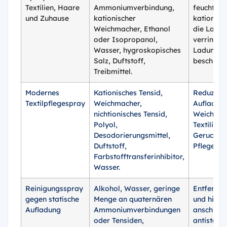
Textilien, Haare
Ammoniumverbindung,
feuchtigk
und Zuhause
kationischer
kationisc
Weichmacher, Ethanol
die Ladu
oder Isopropanol,
verringer
Wasser, hygroskopisches
Ladungsa
Salz, Duftstoff,
beschleun
Treibmittel.
Modernes
Kationisches Tensid,
Reduzieru
Textilpflegespray
Weichmacher,
Aufladung
nichtionisches Tensid,
Weichmac
Polyol,
Textilien
Desodorierungsmittel,
Geruchs- 
Duftstoff,
Pflegewir
Farbstofftransferinhibitor,
Wasser.
Reinigungsspray
Alkohol, Wasser, geringe
Entfernt 
gegen statische
Menge an quaternären
und hinter
Aufladung
Ammoniumverbindungen
anschließ
oder Tensiden,
antistatis