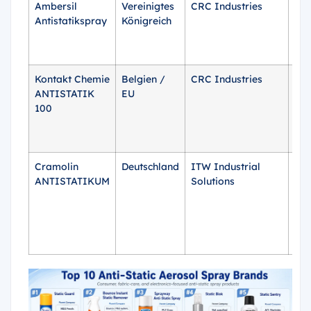
Ambersil
Vereinigtes
CRC Industries
400
Antistatikspray
Königreich
Kontakt Chemie
Belgien /
CRC Industries
200
ANTISTATIK
EU
100
Cramolin
Deutschland
ITW Industrial
200
ANTISTATIKUM
Solutions
400