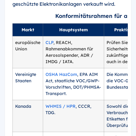
geschützte Elektronikanlagen verkauft wird.
Konformitätsrahmen für anti
Markt
Hauptsystem
Praktisch
europäische
CLP
, REACH,
Prüfen Sie die
Union
Rahmenabkommen für
Sicherheitsda
Aerosolspender, ADR /
zukünftige PF
IMDG / IATA.
auch in den Ve
Vereinigte
OSHA HazCom
, EPA AIM
Die Kommunika
Staaten
Act, staatliche VOC/GWP-
die VOC-Grenz
Vorschriften, DOT/PHMSA-
Bundesstaate
Transport.
Kanada
WHMIS / HPR
, CCCR,
Sowohl die am
TDG.
Verbrauchersc
Etiketten für 
Überprüfung.