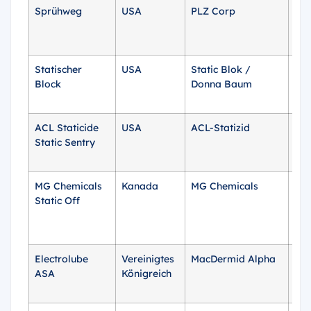
Sprühweg
USA
PLZ Corp
6 U
Statischer
USA
Static Blok /
2 o
Block
Donna Baum
oz
ACL Staticide
USA
ACL-Statizid
12 
Static Sentry
MG Chemicals
Kanada
MG Chemicals
450
Static Off
465
Electrolube
Vereinigtes
MacDermid Alpha
250
ASA
Königreich
25 l