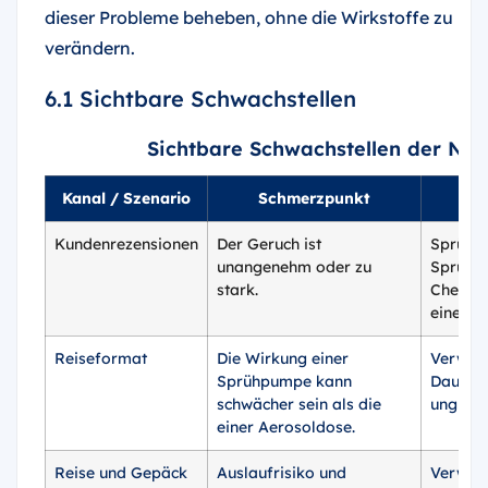
dieser Probleme beheben, ohne die Wirkstoffe zu
verändern.
6.1 Sichtbare Schwachstellen
Sichtbare Schwachstellen der Nu
Kanal / Szenario
Schmerzpunkt
Kundenrezensionen
Der Geruch ist
Sprühm
unangenehm oder zu
Sprühfl
stark.
Chemika
eine wic
Reiseformat
Die Wirkung einer
Verwend
Sprühpumpe kann
Dauersp
schwächer sein als die
ungleic
einer Aerosoldose.
Reise und Gepäck
Auslaufrisiko und
Verwend