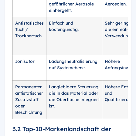
gefährlicher Aerosole
Aerosolen.
einhergeht.
Antistatisches
Einfach und
Sehr geringe K
Tuch /
kostengünstig.
die einmalige
Trocknertuch
Verwendung.
Ionisator
Ladungsneutralisierung
Höhere
auf Systemebene.
Anfangsinvestit
Permanenter
Langlebigere Steuerung,
Höhere Entwic
antistatischer
die in das Material oder
und
Zusatzstoff
die Oberfläche integriert
Qualifizierungs
oder
ist.
Beschichtung
3.2 Top-10-Markenlandschaft der