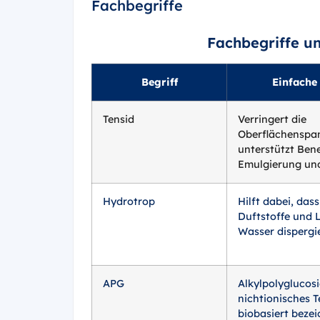
Fachbegriffe
Fachbegriffe u
Begriff
Einfache
Tensid
Verringert die
Oberflächenspa
unterstützt Ben
Emulgierung und
Hydrotrop
Hilft dabei, dass
Duftstoffe und 
Wasser dispergie
APG
Alkylpolyglucosi
nichtionisches T
biobasiert bezei