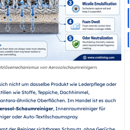
utzlösemechanismus von Aerosolschaumreinigern.
sich nicht um dasselbe Produkt wie Lederpflege oder
xtilien wie Stoffe, Teppiche, Dachhimmel,
cantara-ähnliche Oberflächen. Im Handel ist es auch
erosol-Schaumreiniger
, Innenraumreiniger für
einiger oder Auto-Textilschaumspray.
fernt der Reiniger sichtbaren Schmutz, ohne Gerüche,