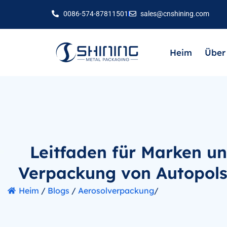
0086-574-87811501
sales@cnshining.com
Heim
Über
Leitfaden für Marken un
Verpackung von Autopols
Heim
/
Blogs
/
Aerosolverpackung
/