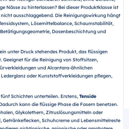
e Nässe zu hinterlassen? Bei dieser Produktklasse ist
in nicht ausschlaggebend. Die Reinigungswirkung hängt
Tensidsystem, Lösemittelbalance, Schaumstabilität,
ß, Betätigungsgeometrie, Dosenbeschichtung und
t ein unter Druck stehendes Produkt, das flüssigen
 Geeignet für die Reinigung von Stoffsitzen,
 Türverkleidungen und Alcantara-ähnlichen
h Lederglanz oder Kunststoffverkleidungen pflegen,
fünf Schichten unterteilen. Erstens,
Tenside
 Dadurch kann die flüssige Phase die Fasern benetzen.
olen, Glykolethern, Zitruslösungsmitteln oder
l, Getränkeflecken, Schuhcreme und Lebensmittelreste
endieren nichtionische, anionische oder amphotere