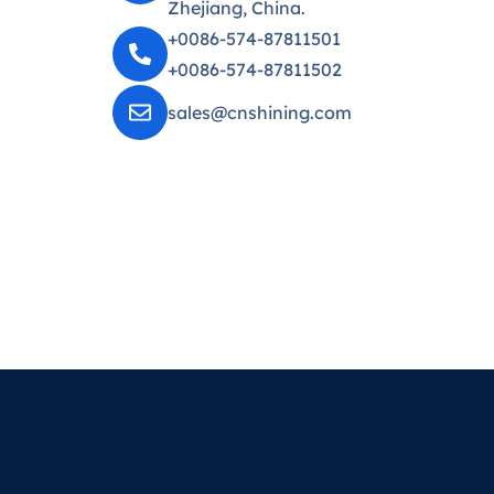
Zhejiang, China.
+0086-574-87811501
+0086-574-87811502
sales@cnshining.com