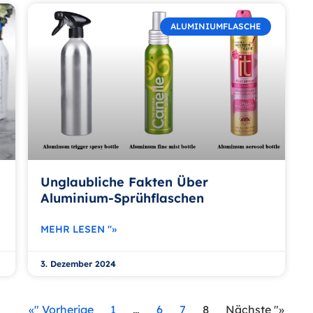
ALUMINIUMFLASCHE
Unglaubliche Fakten Über
Aluminium-Sprühflaschen
MEHR LESEN "»
3. Dezember 2024
«" Vorherige
1
…
6
7
8
Nächste "»