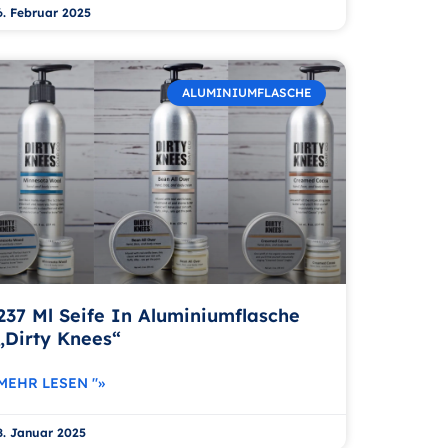
6. Februar 2025
ALUMINIUMFLASCHE
237 Ml Seife In Aluminiumflasche
„Dirty Knees“
MEHR LESEN "»
8. Januar 2025