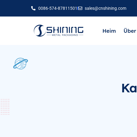
0086-574-87811501
sales@cnshining.com
Heim
Über
Ka