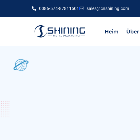
0086-574-87811501
sales@cnshining.com
Heim
Über