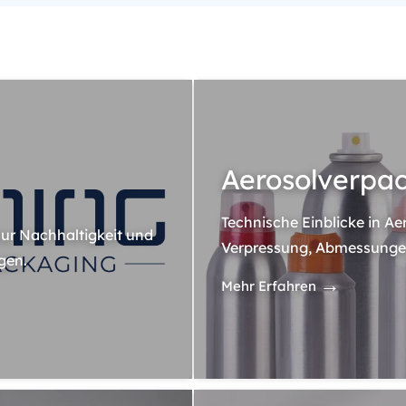
Aerosolverpa
Technische Einblicke in Ae
ur Nachhaltigkeit und
Verpressung, Abmessunge
gen.
→
Mehr Erfahren