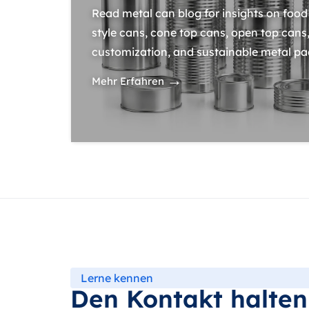
Read metal can blog for insights on food 
style cans, cone top cans, open top cans,
customization, and sustainable metal pa
→
Mehr Erfahren
Lerne kennen
Den Kontakt halten