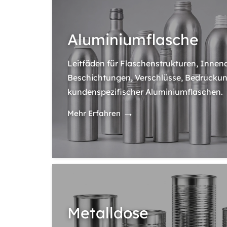
Aluminiumflasche
Leitfäden für Flaschenstrukturen, Innen
Beschichtungen, Verschlüsse, Bedruckun
kundenspezifischer Aluminiumflaschen.
→
Mehr Erfahren
Metalldose