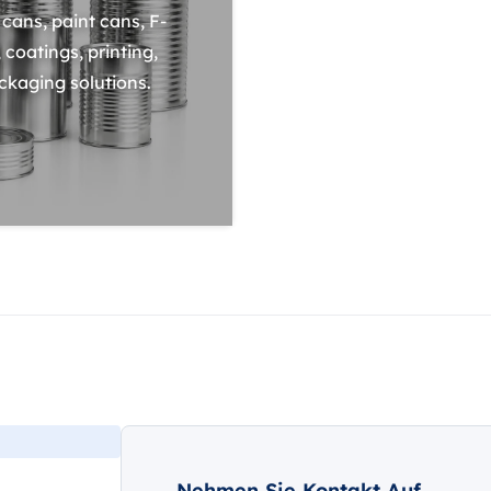
cans, paint cans, F-
 coatings, printing,
ckaging solutions.
Nehmen Sie Kontakt Auf