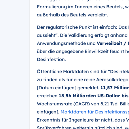
Formulierung im Inneren eines Beutels, w
außerhalb des Beutels verbleibt.
Der regulatorische Punkt ist einfach: Das P
aussieht”. Die Validierung erfolgt anhand
Anwendungsmethode und
Verweilzeit /
über die angegebene Einwirkzeit feucht h
Desinfektion.
Öffentliche Marktdaten sind für “Desinfek
zu finden als für eine reine Aerosolkateg
[Datum einfügen] gemeldet.
11,57 Milli
erreichen
18,56 Milliarden US-Dollar bi
Wachstumsrate (CAGR) von 8,21 Tsd. Billi
einfügen].
Marktdaten für Desinfektions
Erkenntnis für Ingenieure ist nicht, dass
Sprühverfahren weiterhin nützlich sind, 