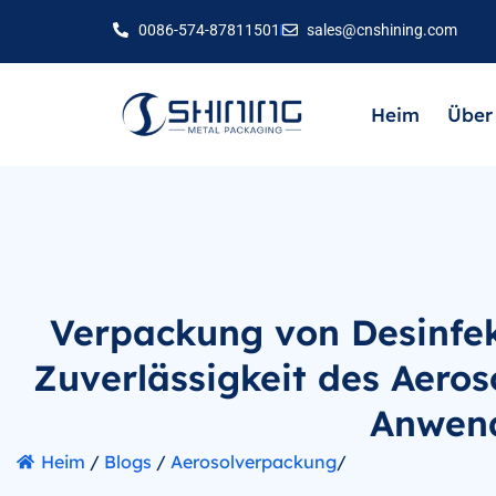
0086-574-87811501
sales@cnshining.com
Heim
Über
Verpackung von Desinfek
Zuverlässigkeit des Aeros
Anwen
Heim
/
Blogs
/
Aerosolverpackung
/