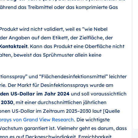
ährend das Treibmittel oder das komprimierte Gas
rodukt wird nicht validiert, weil es “wie Nebel
 der Angaben auf dem Etikett, der Zielfläche, der
 Kontaktzeit
. Kann das Produkt eine Oberfläche nicht
alten, beweist das Sprühmuster allein keine
tionsspray” und “Flächendesinfektionsmittel” leichter
orie. Der Markt für Desinfektionssprays wurde am
arden US-Dollar im Jahr 2024
und soll voraussichtlich
s 2030
, mit einer durchschnittlichen jährlichen
onen US-Dollar im Zeitraum 2025–2030 laut [Quelle
sprays von Grand View Research
. Die wichtigste
 Wachstum garantiert ist. Vielmehr geht es darum, dass
wenn es auf Deckgeschwindigkeit, Erreichbarkeit