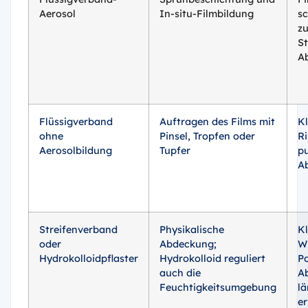
Aerosol
In-situ-Filmbildung
s
z
St
A
Flüssigverband
Auftragen des Films mit
Kl
ohne
Pinsel, Tropfen oder
Ri
Aerosolbildung
Tupfer
pu
A
Streifenverband
Physikalische
Kl
oder
Abdeckung;
W
Hydrokolloidpflaster
Hydrokolloid reguliert
Po
auch die
A
Feuchtigkeitsumgebung
lä
er