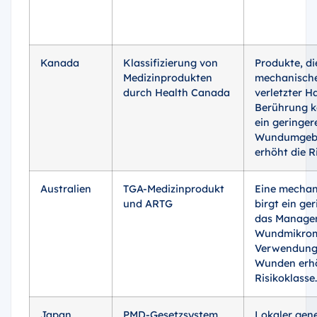
Kanada
Klassifizierung von
Produkte, di
Medizinprodukten
mechanische
durch Health Canada
verletzter H
Berührung 
ein geringere
Wundumgebu
erhöht die R
Australien
TGA-Medizinprodukt
Eine mechan
und ARTG
birgt ein ger
das Manage
Wundmikromi
Verwendung 
Wunden erh
Risikoklasse.
Japan
PMD-Gesetzsystem
Lokaler gen