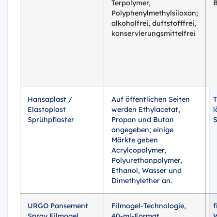
Terpolymer,
Polyphenylmethylsiloxan;
alkoholfrei, duftstofffrei,
konservierungsmittelfrei
Hansaplast /
Auf öffentlichen Seiten
T
Elastoplast
werden Ethylacetat,
l
Sprühpflaster
Propan und Butan
S
angegeben; einige
Märkte geben
Acrylcopolymer,
Polyurethanpolymer,
Ethanol, Wasser und
Dimethylether an.
URGO Pansement
Filmogel-Technologie,
f
Spray Filmogel
40-ml-Format,