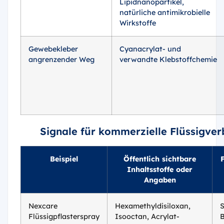
Lipidnanopartikel,
natürliche antimikrobielle
Wirkstoffe
Gewebekleber
Cyanacrylat- und
angrenzender Weg
verwandte Klebstoffchemie
Signale für kommerzielle Flüssigve
Beispiel
Öffentlich sichtbare
Inhaltsstoffe oder
Angaben
Nexcare
Hexamethyldisiloxan,
S
Flüssigpflasterspray
Isooctan, Acrylat-
B