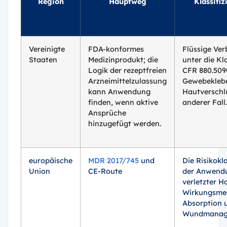
Region
Hauptweg
Klassifi
Vereinigte
FDA-konformes
Flüssige Ver
Staaten
Medizinprodukt; die
unter die Kl
Logik der rezeptfreien
CFR 880.509
Arzneimittelzulassung
Gewebekleb
kann Anwendung
Hautverschlu
finden, wenn aktive
anderer Fall.
Ansprüche
hinzugefügt werden.
europäische
MDR 2017/745
und
Die Risikokl
Union
CE-Route
der Anwend
verletzter H
Wirkungsme
Absorption 
Wundmanag