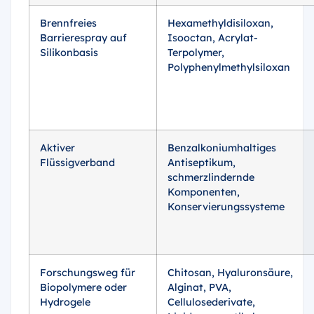
Brennfreies
Hexamethyldisiloxan,
Barrierespray auf
Isooctan, Acrylat-
Silikonbasis
Terpolymer,
Polyphenylmethylsiloxan
Aktiver
Benzalkoniumhaltiges
Flüssigverband
Antiseptikum,
schmerzlindernde
Komponenten,
Konservierungssysteme
Forschungsweg für
Chitosan, Hyaluronsäure,
Biopolymere oder
Alginat, PVA,
Hydrogele
Cellulosederivate,