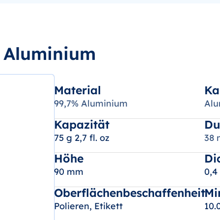
s Aluminium
Material
Ka
99,7% Aluminium
Alu
Kapazität
Du
75 g 2,7 fl. oz
38
Höhe
Di
90 mm
0,
Oberflächenbeschaffenheit
Mi
Polieren, Etikett
10.