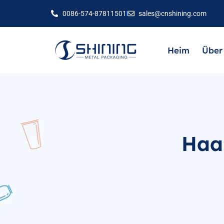
0086-574-87811501
sales@cnshining.com
Heim
Über
Haa