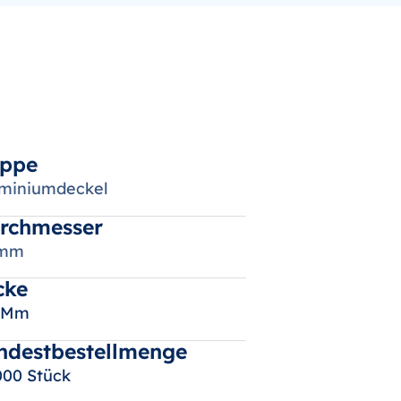
ppe
miniumdeckel
rchmesser
 mm
cke
4 Mm
ndestbestellmenge
000 Stück