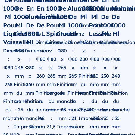
1000
De
En
En
1000
De
Aluminium
1000
1000
Aluminium
Alumin
Ml
1000
Aluminium
Aluminium
Ml
1000
De
Ml
Ml
De
De
Pour
Ml
De
De
Pour
Ml
1000
Pour
1000
1000
Dimensions
Liquide
1000
1 L
Spiritueux
Ml
Lessive
Ml
Ml
Dimensions
Dimensions
:
Vaisselle
Ml
:
Dimensions
Dimensions
:
Dimensions
Φ80
Dimensions
Dimensions
Dimension
Dimensions
Φ80
Dimensions
:
:
Φ80
:
x
:
:
:
:
x
:
Φ80
Φ80
x
Φ80
280
Φ88
Φ88
Φ88
Φ80
245
Φ80
x
x
265
x
mm
x
x
x
x
mm
x
260
265
mm
265
Finition
220
230
240
238
Finition
260
mm
mm
Finition
mm
du
mm
mm
mm
mm
du
mm
Finition
Largeur
du
Finition
manche
Finition
Finition
Finition
Finition
manche
Finition
du
du
manche
du
:
du
du
du
du
: 25
du
manche
manche
: 38
manche
28/410
manche
manche
manche
manche
mm
manche
: 42
:
mm
: 21
Impression
: 38
: 35
: 35
:
Impression
: 38
mm
31,5
Impression
mm
:
mm
mm
mm