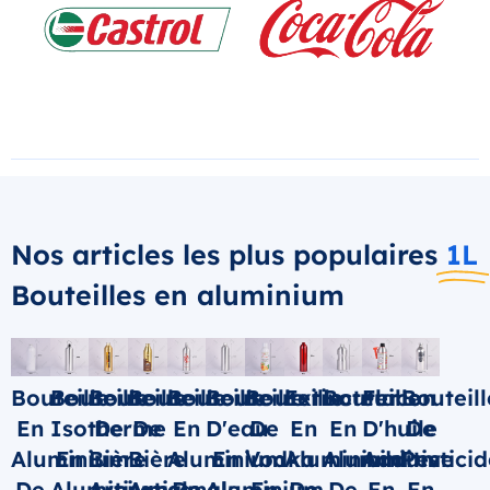
Nos articles les plus populaires
1L
Bouteilles en aluminium
Bouteille
Bouteille
Bouteille
Bouteille
Bouteille
Bouteille
Bouteille
Extincteur
Bouteille
Flacon
Bouteill
En
Isotherme
De
De
En
D'eau
De
En
En
D'huile
De
Aluminium
En
Bière
Bière
Aluminium
En
Vodka
Aluminium
Aluminium
Additive
Pesticid
De
Aluminium
Artisanale
Artisanale
De
Aluminium
En
De
De
En
En