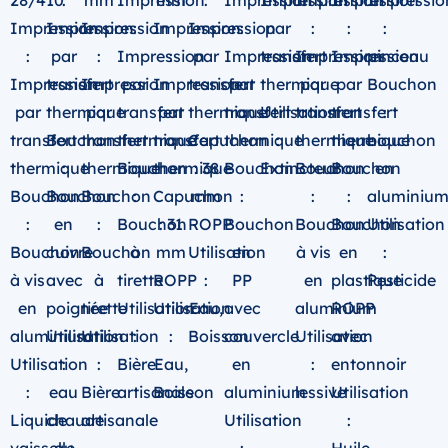
28/410
:
mm
Impression
mm
:
Impression
Impression
Impression
Impression
Impressio
Impression
Impression
Impression
:
Impression
Impression
:
par
:
:
:
:
par
:
Impression
:
par
Impression
transfert
Impression
Impression
pinceau
Impression
transfert
Impression
par
Impression
transfert
par
thermique
par
par
Bouchon
par
thermique
par
transfert
par
thermique
transfert
Utilisation
transfert
transfert
:
transfert
Bouchon
transfert
thermique
transfert
Capuchon
thermique
:
thermique
thermique
bouchon
thermique
:
thermique
Bouchon
thermique
: 38
Bouchon
Extincteur
Bouchon
Bouchon
en
Bouchon
Bouchon
Bouchon
:
Capuchon
mm
:
:
:
aluminiu
:
en
:
Bouchon
: 31
ROPP
Bouchon
Bouchon
Bouchon
Utilisation
Bouchon
cuivre
Bouchon
à
mm
Utilisation
en
à vis
en
:
à vis
avec
à
tirette
ROPP
:
PP
en
plastique
Pesticide
en
poignée
tirette
Utilisation
Utilisation
Eau,
avec
aluminium
ROPP
aluminium
Utilisation
Utilisation
:
:
Boisson
couvercle
Utilisation
avec
Utilisation
:
:
Bière
Eau,
en
:
entonnoir
:
eau
Bière
artisanale
Boisson
aluminium
lessive
Utilisation
Liquide
chaude
artisanale
Utilisation
: