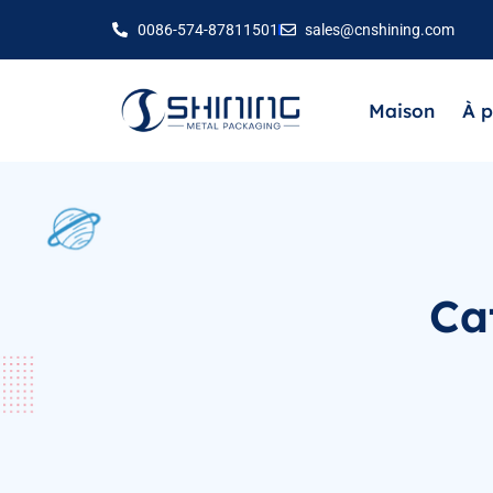
0086-574-87811501
sales@cnshining.com
Maison
À p
Ca