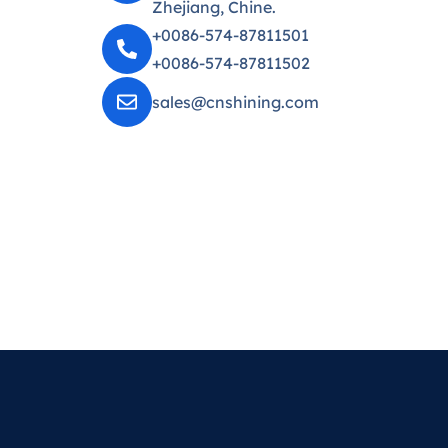
Zhejiang, Chine.
+0086-574-87811501
+0086-574-87811502
sales@cnshining.com