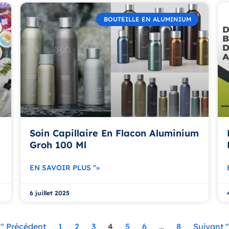
BOUTEILLE EN ALUMINIUM
Soin Capillaire En Flacon Aluminium
Groh 100 Ml
EN SAVOIR PLUS "»
6 juillet 2025
«" Précédent
1
2
3
4
5
6
…
8
Suivant "