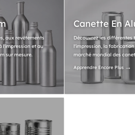
um
Canette En A
les, aux revêtements
Découvrez les différentes t
 l'impression et au
l'impression, la fabrication
um sur mesure.
marché mondial des canet
→
Apprendre Encore Plus