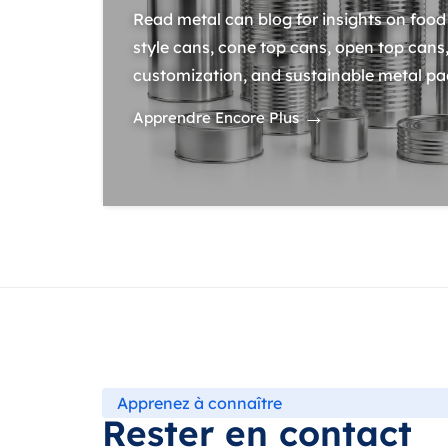
Read metal can blog for insights on food 
style cans, cone top cans, open top cans,
customization, and sustainable metal pa
→
Apprendre Encore Plus
Apprenez à connaître
Rester en contact