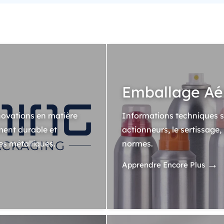
Emballage Aé
novations en matière
Informations techniques sur
ment durable et
actionneurs, le sertissage,
es métalliques.
normes.
→
Apprendre Encore Plus