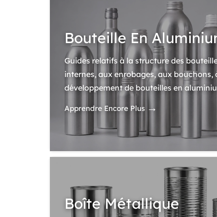
Bouteille En Alumini
Guides relatifs à la structure des bouteil
internes, aux enrobages, aux bouchons, à
développement de bouteilles en alumini
→
Apprendre Encore Plus
Boîte Métallique