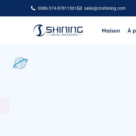
0086-574-87811501
sales@cnshining.com
Maison
À p