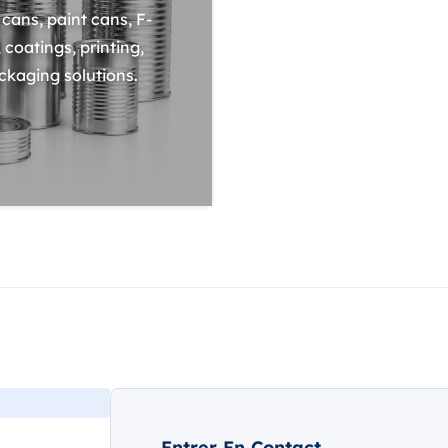
cans, paint cans, F-
 coatings, printing,
ckaging solutions.
Entrer En Contact