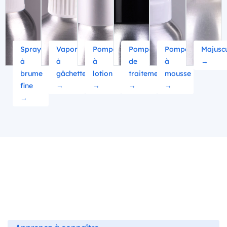
Spray
Vaporisateur
Pompe
Pompe
Pompe
Majusc
à
à
à
de
à
→
brume
gâchette
lotion
traitement
mousse
fine
→
→
→
→
→