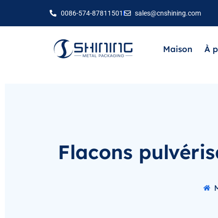
0086-574-87811501
sales@cnshining.com
Maison
À p
Flacons pulvéri