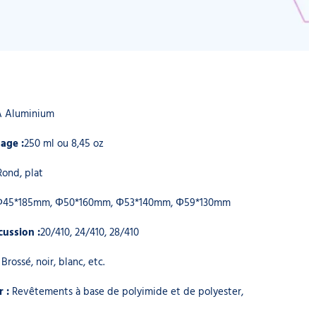
A Aluminium
age :
250 ml ou 8,45 oz
Rond, plat
Φ45*185mm, Φ50*160mm, Φ53*140mm, Φ59*130mm
cussion :
20/410, 24/410, 28/410
:
Brossé, noir, blanc, etc.
r :
Revêtements à base de polyimide et de polyester,