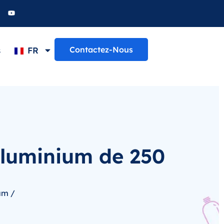
Contactez-Nous
s
FR
aluminium de 250
um /