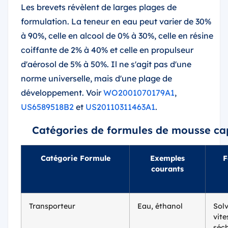
Les brevets révèlent de larges plages de
formulation. La teneur en eau peut varier de 30%
à 90%, celle en alcool de 0% à 30%, celle en résine
coiffante de 2% à 40% et celle en propulseur
d'aérosol de 5% à 50%. Il ne s'agit pas d'une
norme universelle, mais d'une plage de
développement. Voir
WO2001070179A1
,
US6589518B2
et
US20110311463A1
.
Catégories de formules de mousse cap
Catégorie Formule
Exemples
F
courants
Transporteur
Eau, éthanol
Solv
vite
séc