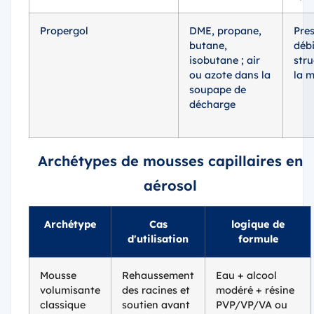
Propergol
DME, propane,
Pres
butane,
débi
isobutane ; air
stru
ou azote dans la
la 
soupape de
décharge
Archétypes de mousses capillaires en
aérosol
Archétype
Cas
logique de
d'utilisation
formule
Mousse
Rehaussement
Eau + alcool
volumisante
des racines et
modéré + résine
classique
soutien avant
PVP/VP/VA ou