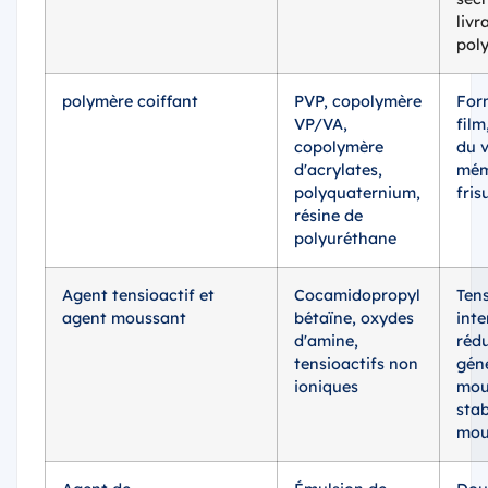
livr
pol
polymère coiffant
PVP, copolymère
For
VP/VA,
film
copolymère
du 
d'acrylates,
mém
polyquaternium,
fris
résine de
polyuréthane
Agent tensioactif et
Cocamidopropyl
Ten
agent moussant
bétaïne, oxydes
inte
d'amine,
rédu
tensioactifs non
gén
ioniques
mou
stab
mou