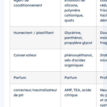
Agent de
Émulsion de
Dou
conditionnement
silicone,
réd
polymère
fris
cationique,
faci
quats
dém
Humectant / plastifiant
Glycérine,
Dou
panthénol,
moi
propylène glycol
frag
Conservateur
phénoxyéthanol,
Stab
sels d'acides
mic
organiques
Parfum
Parfum
Prof
correcteur/neutralisateur
AMP, TEA, acide
Neut
de pH
citrique
du 
et s
sys