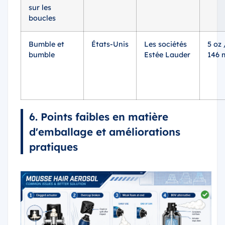
sur les
boucles
Bumble et
États-Unis
Les sociétés
5 oz 
bumble
Estée Lauder
146 
6. Points faibles en matière
d'emballage et améliorations
pratiques