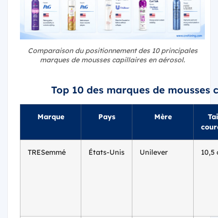
Comparaison du positionnement des 10 principales
marques de mousses capillaires en aérosol.
Top 10 des marques de mousses ca
Marque
Pays
Mère
Tai
cour
TRESemmé
États-Unis
Unilever
10,5 