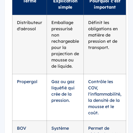
Terme
Explication
Pourquoi c'est
simple
important
Distributeur
Emballage
Définit les
d'aérosol
pressurisé
obligations en
non
matière de
rechargeable
pression et de
pour la
transport.
projection de
mousse ou
de liquide.
Propergol
Gaz ou gaz
Contrôle les
liquéfié qui
COV,
crée de la
l'inflammabilité,
pression.
la densité de la
mousse et le
coût.
BOV
Système
Permet de