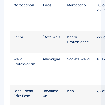
Moroccanoil
Israël
Moroccanoil
8,5 o
250 
Kenra
États-Unis
Kenra
227 
Professionnel
Wella
Allemagne
Société Wella
10,1 
Professionals
John Frieda
Royaume-
Kao
7,2 o
Frizz Ease
Uni