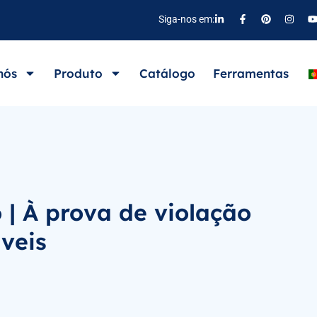
Siga-nos em:
nós
Produto
Catálogo
Ferramentas
| À prova de violação
áveis