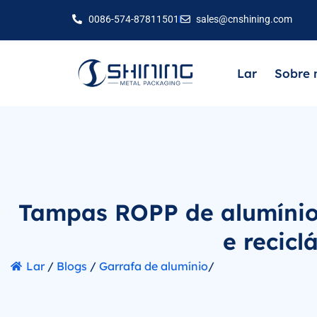
0086-574-87811501
sales@cnshining.com
Lar
Sobre 
Tampas ROPP de alumínio 
e recicl
Lar
/
Blogs
/
Garrafa de alumínio
/