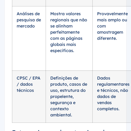
Análises de
Mostra valores
Provavelmente
pesquisa de
regionais que não
mais amplo ou
mercado
se alinham
com
perfeitamente
amostragem
com as páginas
diferente.
globais mais
específicas.
CPSC / EPA
Definições de
Dados
/ dados
produto, casos de
regulamentares
técnicos
uso, estrutura do
e técnicos, não
propelente,
dados de
segurança e
vendas
contexto
completos.
ambiental.
Fatores de crescimento e barreiras