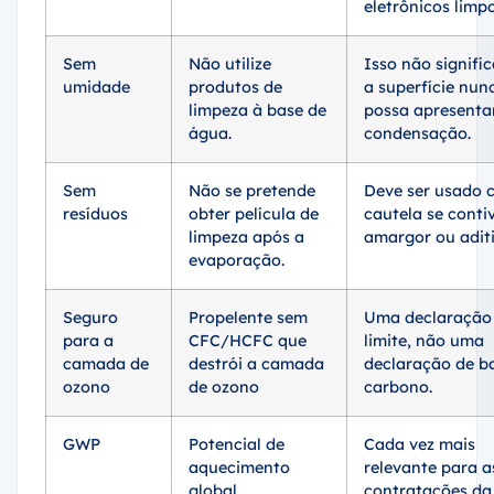
Sem
Não utilize
Isso não signifi
umidade
produtos de
a superfície nun
limpeza à base de
possa apresenta
água.
condensação.
Sem
Não se pretende
Deve ser usado 
resíduos
obter película de
cautela se conti
limpeza após a
amargor ou aditi
evaporação.
Seguro
Propelente sem
Uma declaração
para a
CFC/HCFC que
limite, não uma
camada de
destrói a camada
declaração de b
ozono
de ozono
carbono.
GWP
Potencial de
Cada vez mais
aquecimento
relevante para a
global
contratações da