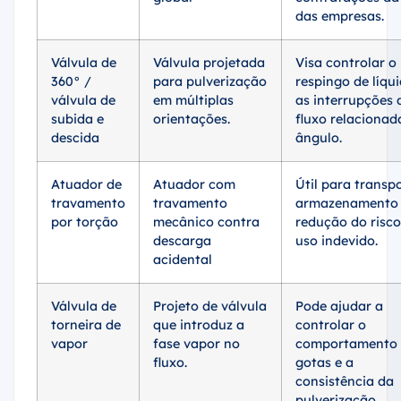
das empresas.
Válvula de
Válvula projetada
Visa controlar o
360° /
para pulverização
respingo de líqu
válvula de
em múltiplas
as interrupções 
subida e
orientações.
fluxo relacionad
descida
ângulo.
Atuador de
Atuador com
Útil para transpo
travamento
travamento
armazenamento
por torção
mecânico contra
redução do risco
descarga
uso indevido.
acidental
Válvula de
Projeto de válvula
Pode ajudar a
torneira de
que introduz a
controlar o
vapor
fase vapor no
comportamento 
fluxo.
gotas e a
consistência da
pulverização.