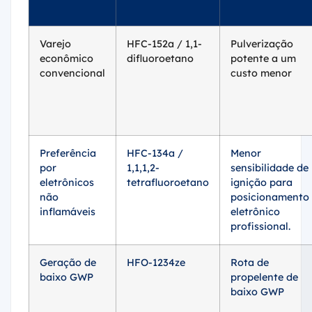
Varejo
HFC-152a / 1,1-
Pulverização
econômico
difluoroetano
potente a um
convencional
custo menor
Preferência
HFC-134a /
Menor
por
1,1,1,2-
sensibilidade de
eletrônicos
tetrafluoroetano
ignição para
não
posicionamento
inflamáveis
eletrônico
profissional.
Geração de
HFO-1234ze
Rota de
baixo GWP
propelente de
baixo GWP