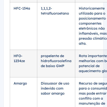
HFC-134a
1,1,1,2-
Historicamente
tetrafluoroetano
utilizado para o
posicionamento
componentes
eletrônicos não
inflamáveis, mas
pressão climátic
alta.
HFO-
propelente de
Rota importante
1234ze
hidrofluoroolefina
melhorias com b
de baixo GWP
potencial de
aquecimento glo
Amargo
Dissuasor de uso
Recurso de segu
indevido com
para o consumid
sabor amargo
mas pode entrar
conflito com a
manutenção de
eletrônicos limpo