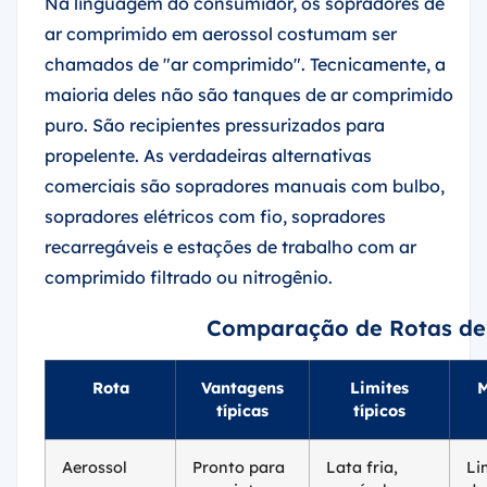
ar comprimido em aerossol costumam ser
chamados de "ar comprimido". Tecnicamente, a
maioria deles não são tanques de ar comprimido
puro. São recipientes pressurizados para
propelente. As verdadeiras alternativas
comerciais são sopradores manuais com bulbo,
sopradores elétricos com fio, sopradores
recarregáveis e estações de trabalho com ar
comprimido filtrado ou nitrogênio.
Comparação de Rotas de
Rota
Vantagens
Limites
M
típicas
típicos
Aerossol
Pronto para
Lata fria,
Li
para
usar, jato
possível
do