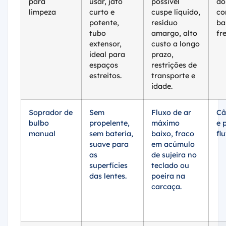
limpeza
curto e
cuspe líquido,
co
potente,
resíduo
ba
tubo
amargo, alto
fr
extensor,
custo a longo
ideal para
prazo,
espaços
restrições de
estreitos.
transporte e
idade.
Soprador de
Sem
Fluxo de ar
Câ
bulbo
propelente,
máximo
e 
manual
sem bateria,
baixo, fraco
fl
suave para
em acúmulo
as
de sujeira no
superfícies
teclado ou
das lentes.
poeira na
carcaça.