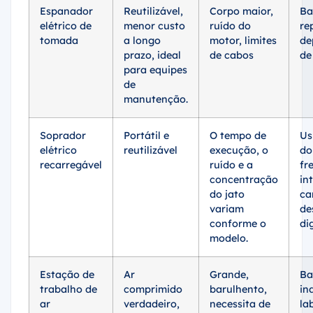
Espanador
Reutilizável,
Corpo maior,
Ba
elétrico de
menor custo
ruído do
re
tomada
a longo
motor, limites
de
prazo, ideal
de cabos
de
para equipes
de
manutenção.
Soprador
Portátil e
O tempo de
Us
elétrico
reutilizável
execução, o
do
recarregável
ruído e a
fr
concentração
in
do jato
ca
variam
de
conforme o
di
modelo.
Estação de
Ar
Grande,
Ba
trabalho de
comprimido
barulhento,
in
ar
verdadeiro,
necessita de
la
comprimido
produção
filtragem e
of