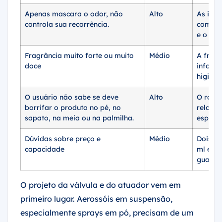
Apenas mascara o odor, não
Alto
As inst
controla sua recorrência.
compor
e o pr
Fragrância muito forte ou muito
Médio
A fragr
doce
informa
higiene
O usuário não sabe se deve
Alto
O rótul
borrifar o produto no pé, no
relativ
sapato, na meia ou na palmilha.
espera 
Dúvidas sobre preço e
Médio
Dois ta
capacidade
ml e ou
guarda
O projeto da válvula e do atuador vem em
primeiro lugar. Aerossóis em suspensão,
especialmente sprays em pó, precisam de um