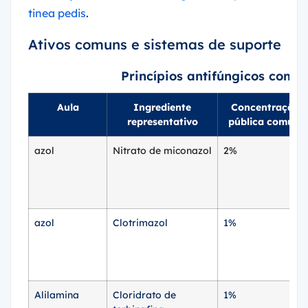
tinea pedis
.
Ativos comuns e sistemas de suporte
Princípios antifúngicos comu
Aula
Ingrediente
Concentração
representativo
pública comum
azol
Nitrato de miconazol
2%
azol
Clotrimazol
1%
Alilamina
Cloridrato de
1%