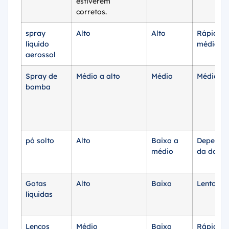
estiverem
corretos.
spray
Alto
Alto
Rápido a
líquido
médio
aerossol
Spray de
Médio a alto
Médio
Médio
bomba
pó solto
Alto
Baixo a
Depende
médio
da dose.
Gotas
Alto
Baixo
Lento
líquidas
Lenços
Médio
Baixo
Rápido