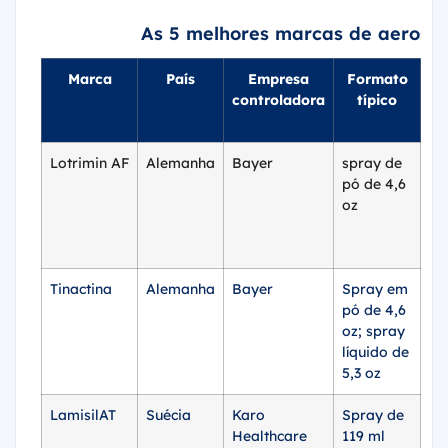
As 5 melhores marcas de aerosso
Marca
País
Empresa
Formato
F
controladora
típico
ob
Lotrimin AF
Alemanha
Bayer
spray de
so
pó de 4,6
oz
Tinactina
Alemanha
Bayer
Spray em
so
pó de 4,6
13
oz; spray
líquido de
5,3 oz
LamisilAT
Suécia
Karo
Spray de
so
Healthcare
119 ml
14