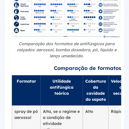
Comparação dos formatos de antifúngicos para
calçados: aerossol, bomba dosadora, pó, líquido e
lenço umedecido.
Comparação de formatos de 
Formatar
Utilidade
Cobertura
Velocida
antifúngica
da
de
teórica
cavidade
secage
do sapato
spray de pó
Alta, se o regime e
Alto
Rápido
aerossol
a condição de
atividade