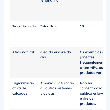
terbinafina
Tiocarbamato
Tolnaftato
1%
Ativo natural
óleo da árvore do
Os exemplos de
chá
patentes
frequentemente
citam ≥5%, os
produtos variam.
Higienização
Amônio quaternário
Não há
ativa de
ou outros sistemas
concentração
calçados
biocidas
pública estável
entre os
produtos.