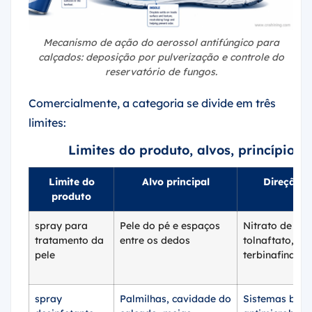
Mecanismo de ação do aerossol antifúngico para
calçados: deposição por pulverização e controle do
reservatório de fungos.
Comercialmente, a categoria se divide em três
limites:
Limites do produto, alvos, princípios 
Limite do
Alvo principal
Direção at
produto
spray para
Pele do pé e espaços
Nitrato de mic
tratamento da
entre os dedos
tolnaftato, cl
pele
terbinafina
spray
Palmilhas, cavidade do
Sistemas bioc