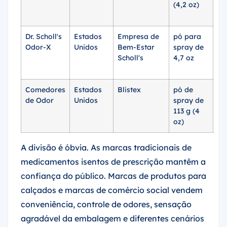
(4,2 oz)
Dr. Scholl's
Estados
Empresa de
pó para
ce
Odor-X
Unidos
Bem-Estar
spray de
$5
Scholl's
4,7 oz
Comedores
Estados
Blistex
pó de
so
de Odor
Unidos
spray de
5
113 g (4
oz)
A divisão é óbvia. As marcas tradicionais de
medicamentos isentos de prescrição mantêm a
confiança do público. Marcas de produtos para
calçados e marcas de comércio social vendem
conveniência, controle de odores, sensação
agradável da embalagem e diferentes cenários