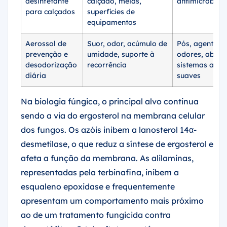
desinfetante
calçado, meias,
antimicrobian
para calçados
superfícies de
equipamentos
Aerossol de
Suor, odor, acúmulo de
Pós, agentes d
prevenção e
umidade, suporte à
odores, absor
desodorização
recorrência
sistemas anti
diária
suaves
Na biologia fúngica, o principal alvo continua
sendo a via do ergosterol na membrana celular
dos fungos. Os azóis inibem a lanosterol 14α-
desmetilase, o que reduz a síntese de ergosterol e
afeta a função da membrana. As alilaminas,
representadas pela terbinafina, inibem a
esqualeno epoxidase e frequentemente
apresentam um comportamento mais próximo
ao de um tratamento fungicida contra