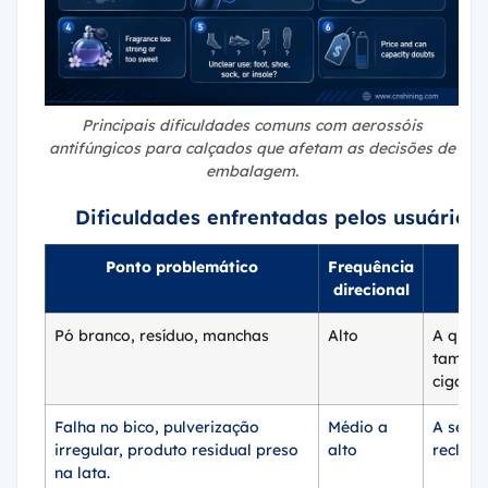
Principais dificuldades comuns com aerossóis
antifúngicos para calçados que afetam as decisões de
embalagem.
Dificuldades enfrentadas pelos usuários
Ponto problemático
Frequência
direcional
Pó branco, resíduo, manchas
Alto
A quant
tamanh
cigarro
Falha no bico, pulverização
Médio a
A seleç
irregular, produto residual preso
alto
reclam
na lata.